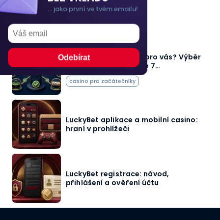
... jako první ve tvém emailu!
Jak začít
Jaké online casino je pro vás? Výběr
pro české hráče podle 7…
casino pro začátečníky
LuckyBet aplikace a mobilní casino:
hraní v prohlížeči
LuckyBet registrace: návod,
přihlášení a ověření účtu