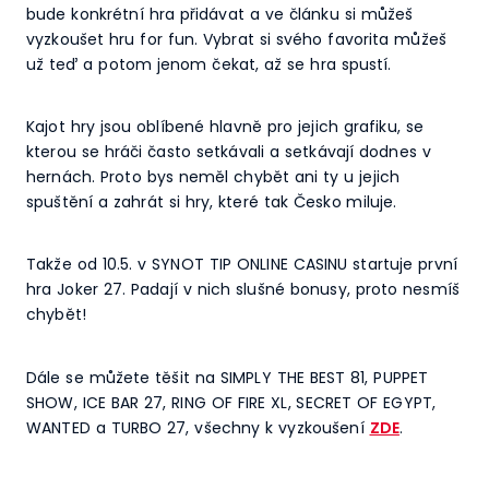
bude konkrétní hra přidávat a ve článku si můžeš
vyzkoušet hru for fun. Vybrat si svého favorita můžeš
už teď a potom jenom čekat, až se hra spustí.
Kajot hry jsou oblíbené hlavně pro jejich grafiku, se
kterou se hráči často setkávali a setkávají dodnes v
hernách. Proto bys neměl chybět ani ty u jejich
spuštění a zahrát si hry, které tak Česko miluje.
Takže od 10.5. v SYNOT TIP ONLINE CASINU startuje první
hra Joker 27. Padají v nich slušné bonusy, proto nesmíš
chybět!
Dále se můžete těšit na SIMPLY THE BEST 81, PUPPET
SHOW, ICE BAR 27, RING OF FIRE XL, SECRET OF EGYPT,
WANTED a TURBO 27, všechny k vyzkoušení
ZDE
.