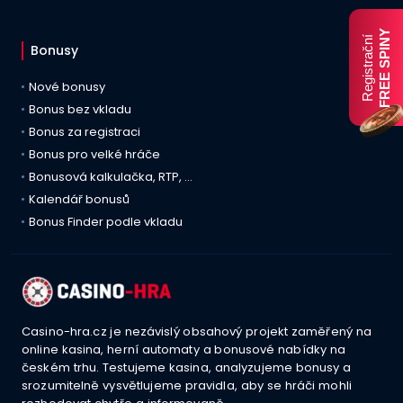
FREE SPINY
Registrační
Bonusy
Nové bonusy
Bonus bez vkladu
Bonus za registraci
Bonus pro velké hráče
Bonusová kalkulačka, RTP, …
Kalendář bonusů
Bonus Finder podle vkladu
Casino-hra.cz je nezávislý obsahový projekt zaměřený na
online kasina, herní automaty a bonusové nabídky na
českém trhu. Testujeme kasina, analyzujeme bonusy a
srozumitelně vysvětlujeme pravidla, aby se hráči mohli