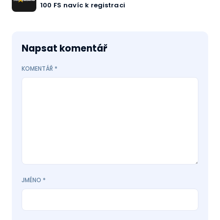
100 FS navíc k registraci
Napsat komentář
KOMENTÁŘ
*
JMÉNO
*