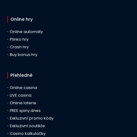
Online hry
Online automaty
Plinko hry
Crash hry
Buy bonus hry
Přehledně
Online casina
LIVE casina
Online loterie
FREE spiny dnes
Exkluzivní promo kódy
Exkluzivní soutěže
Casino kalkulačky