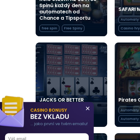
Spinů každý den na
SAFARI 
automatech od
Chance a Tipsportu
Automaty 
free spin
Free Spiny
Casino hr
JACKS OR BETTER
Pirates 
×
CASINO BONUSY
Automaty hry zdarma
Automaty
BEZ VKLADU
Casino hry zdarma
Automaty 
... jako první ve tvém emailu!