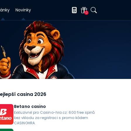
lánky
Novinky
0
ejlepší casina 2026
Betano casino
Exkluzivně pro Casino-hra.cz: 600 free spinů
bez vkladu za registraci s promo kódem
CASINOHRA.