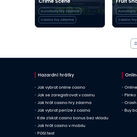
Crime Scene
Fruit Sh
Automaty hry zdarma
Automaty 
Casino hry zdarma
Casino hr
D
Hazardní hrátky
Onlin
Jak vybrat online casino
Onlin
Jak se zaregistrovat v casinu
Plinko
Jak hrát casino hry zdarma
Crash
Jak vybrat peníze z casina
Buy b
Kde získat casino bonus bez vkladu
Jak hrát casino v mobilu
PGSI test