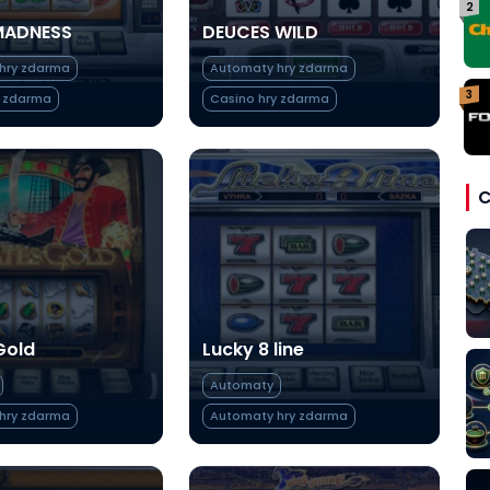
2
MADNESS
DEUCES WILD
hry zdarma
Automaty hry zdarma
3
y zdarma
Casino hry zdarma
C
Gold
Lucky 8 line
Automaty
hry zdarma
Automaty hry zdarma