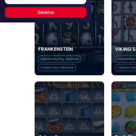
FRANKENSTEIN
VIKING’
Automaty hry zdarma
Automaty 
Casino hry zdarma
Casino hr