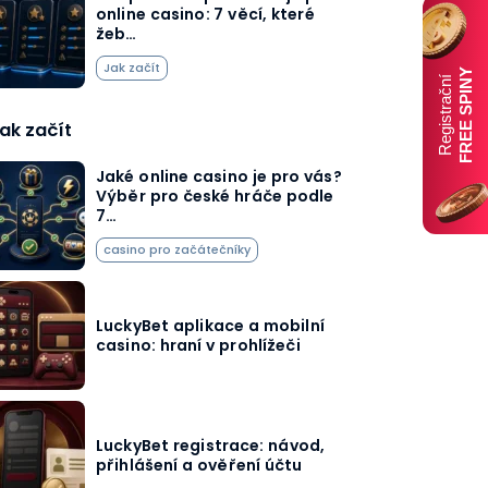
online casino: 7 věcí, které
žeb…
Jak začít
FREE SPINY
Registrační
ak začít
Jaké online casino je pro vás?
Výběr pro české hráče podle
7…
casino pro začátečníky
LuckyBet aplikace a mobilní
casino: hraní v prohlížeči
LuckyBet registrace: návod,
přihlášení a ověření účtu