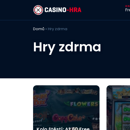
Fr
Domů
»
Hry zdrma
Hry zdrma
Kolo štěstí: Až 60 Free