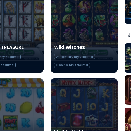
J
S TREASURE
Wild Witches
hry zdarma
Automaty hry zdarma
y zdarma
Casino hry zdarma