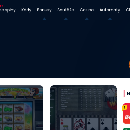
ee spiny
Kódy
Bonusy
Soutěže
Casina
Automaty
Č
N
1