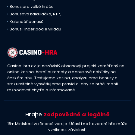
Bonus pro velké hráče
Bonusová kalkulačka, RTP, …
Kalendář bonusů
Bonus Finder podle vkladu
Casino-hra.cz je nezávislý obsahový projekt zaměřený na
online kasina, herní automaty a bonusové nabídky na
českém trhu. Testujeme kasina, analyzujeme bonusy a
srozumitelně vysvětlujeme pravidla, aby se hráči mohli
rozhodovat chytře a informovaně.
Hrajte
zodpovědně a legálně
18+ Ministerstvo financí varuje: Účastí na hazardní hře může
vzniknout závislost!