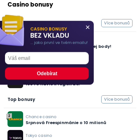
Casino bonusy
Nejnovější bonusy
Více bonusů
×
CASINO BONUSY
BEZ VKLADU
Tokyo casino
... jako první ve tvém emailu!
Srpnové mise: splň 4 mise, sbírej body!
Tokyo casino
30 FS do Tech4Bet her
Star casino
100 FS navíc k registraci
Top bonusy
Více bonusů
2
Chance casino
Srpnová Freespinmánie o 10 milionů
Tokyo casino