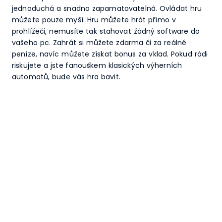
jednoduchá a snadno zapamatovatelná. Ovládat hru
můžete pouze myší. Hru můžete hrát přímo v
prohlížeči, nemusíte tak stahovat žádný software do
vašeho pc. Zahrát si můžete zdarma či za reálné
peníze, navíc můžete získat bonus za vklad. Pokud rádi
riskujete a jste fanouškem klasických výherních
automatů, bude vás hra bavit.