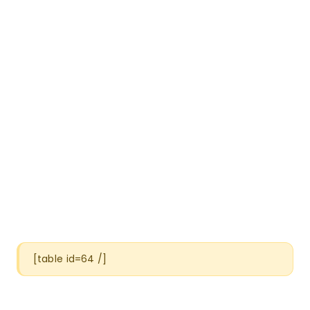
[table id=64 /]