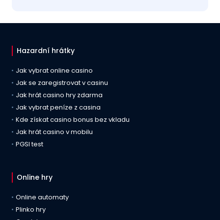
Hazardní hrátky
Jak vybrat online casino
Jak se zaregistrovat v casinu
Jak hrát casino hry zdarma
Jak vybrat peníze z casina
Kde získat casino bonus bez vkladu
Jak hrát casino v mobilu
PGSI test
Online hry
Online automaty
Plinko hry