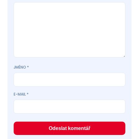
JMÉNO
*
E-MAIL
*