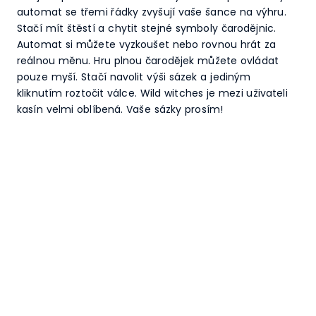
automat se třemi řádky zvyšují vaše šance na výhru.
Stačí mít štěstí a chytit stejné symboly čarodějnic.
Automat si můžete vyzkoušet nebo rovnou hrát za
reálnou měnu. Hru plnou čarodějek můžete ovládat
pouze myší. Stačí navolit výši sázek a jediným
kliknutím roztočit válce. Wild witches je mezi uživateli
kasín velmi oblíbená. Vaše sázky prosím!