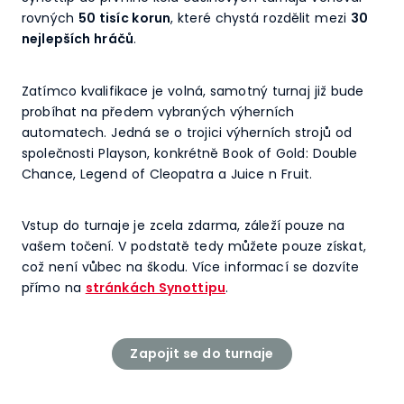
rovných
50 tisíc korun
, které chystá rozdělit mezi
30
nejlepších hráčů
.
Zatímco kvalifikace je volná, samotný turnaj již bude
probíhat na předem vybraných výherních
automatech. Jedná se o trojici výherních strojů od
společnosti Playson, konkrétně Book of Gold: Double
Chance, Legend of Cleopatra a Juice n Fruit.
Vstup do turnaje je zcela zdarma, záleží pouze na
vašem točení. V podstatě tedy můžete pouze získat,
což není vůbec na škodu. Více informací se dozvíte
přímo na
stránkách Synottipu
.
Zapojit se do turnaje