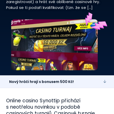
zaregistrovat) a hrát své oblíbené casinové hry.
Pokud se ti podaří kvalifikovat (tzn. že se […]
Nový hráči hrají s bonusem 500 Kč!
Online casino Synottip přichází
s neotřelou novinkou v podobě
casinových turnajů. Casinové turnaje