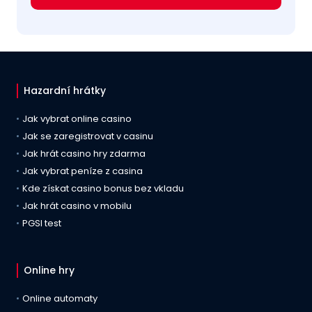
Hazardní hrátky
Jak vybrat online casino
Jak se zaregistrovat v casinu
Jak hrát casino hry zdarma
Jak vybrat peníze z casina
Kde získat casino bonus bez vkladu
Jak hrát casino v mobilu
PGSI test
Online hry
Online automaty