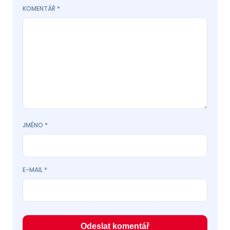
KOMENTÁŘ
*
JMÉNO
*
E-MAIL
*