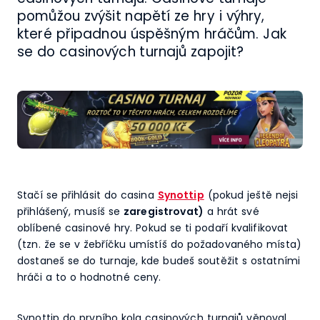
pomůžou zvýšit napětí ze hry i výhry,
které připadnou úspěšným hráčům. Jak
se do casinových turnajů zapojit?
Stačí se přihlásit do casina
Synottip
(pokud ještě nejsi
přihlášený, musíš se
zaregistrovat)
a hrát své
oblíbené casinové hry. Pokud se ti podaří kvalifikovat
(tzn. že se v žebříčku umístíš do požadovaného místa)
dostaneš se do turnaje, kde budeš soutěžit s ostatními
hráči a to o hodnotné ceny.
Synottip do prvního kola casinových turnajů věnoval