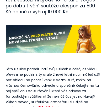
po dobu trvání soutěže alespoň za 500
Kč denně a vyhraj 10.000 Kč.
Léto už sice pomalu balí svůj uzlíček a čeká, až vládu
převezme podzim, ty si ale žhavé letní noci můžeš užít
bez ohledu na počasí venku! Vezmi surf, mrkni na
krásnou černovlásku odvedle a společně čekejte na tu
nejlepší vlnu na surfování, která vás odnese za
fantastickým zážitkem! Že nemáš čas jet na Havaj?
Vůbec nevadí, surfařskou atmosféru si užiješ na