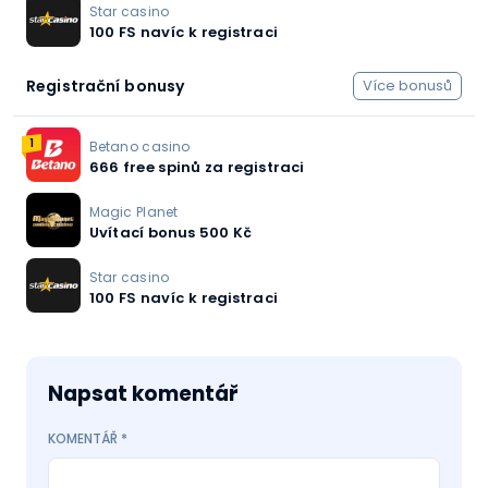
Star casino
100 FS navíc k registraci
Registrační bonusy
Více bonusů
1
Betano casino
666 free spinů za registraci
Magic Planet
Uvítací bonus 500 Kč
Star casino
100 FS navíc k registraci
Napsat komentář
KOMENTÁŘ
*