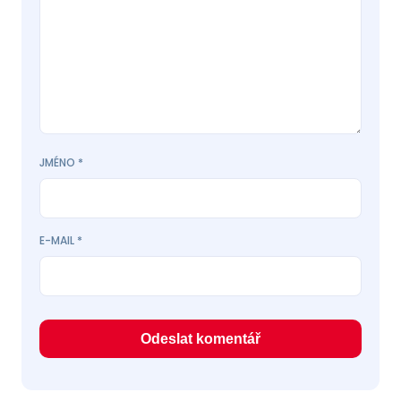
JMÉNO
*
E-MAIL
*