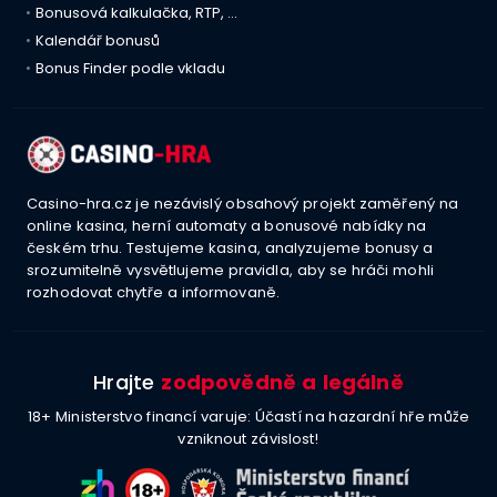
Bonusová kalkulačka, RTP, …
Kalendář bonusů
Bonus Finder podle vkladu
Casino-hra.cz je nezávislý obsahový projekt zaměřený na
online kasina, herní automaty a bonusové nabídky na
českém trhu. Testujeme kasina, analyzujeme bonusy a
srozumitelně vysvětlujeme pravidla, aby se hráči mohli
rozhodovat chytře a informovaně.
Hrajte
zodpovědně a legálně
18+ Ministerstvo financí varuje: Účastí na hazardní hře může
vzniknout závislost!