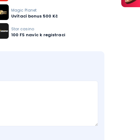
Magic Planet
Uvítací bonus 500 Kč
Star casino
100 FS navíc k registraci