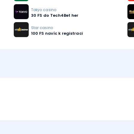
Tokyo casino
30 FS do Tech4Bet her
Star casino
100 FS navíc k registraci