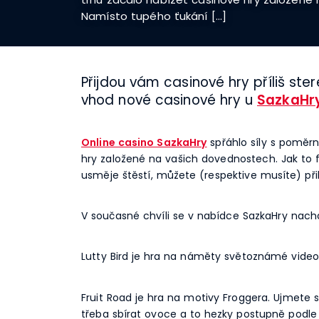
Namísto tupého ťukání […]
Přijdou vám casinové hry příliš st
vhod nové casinové hry u
SazkaHr
Online casino SazkaHry
spřáhlo síly s pomě
hry založené na vašich dovednostech. Jak to f
usměje štěstí, můžete (respektive musíte) přilož
V současné chvíli se v nabídce SazkaHry nach
Lutty Bird je hra na náměty světoznámé video
Fruit Road je hra na motivy Froggera. Ujmete s
třeba sbírat ovoce a to hezky postupně podl