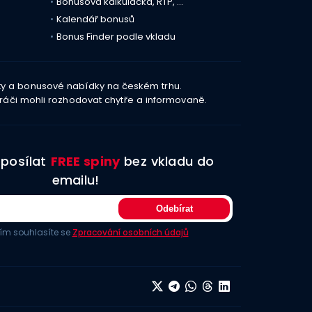
Bonusová kalkulačka, RTP, …
Kalendář bonusů
Bonus Finder podle vkladu
aty a bonusové nabídky na českém trhu.
ráči mohli rozhodovat chytře a informovaně.
 posílat
FREE spiny
bez vkladu do
emailu!
ím souhlasíte se
Zpracování osobních údajů