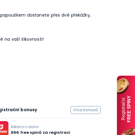
se s papouškem dostanete přes dvě překážky,
ě na vaší šikovnosti!
FREE SPINY
Registrační
gistrační bonusy
Více bonusů
Betano casino
666 free spinů za registraci