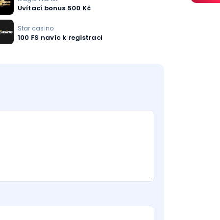
Uvítací bonus 500 Kč
Star casino
100 FS navíc k registraci