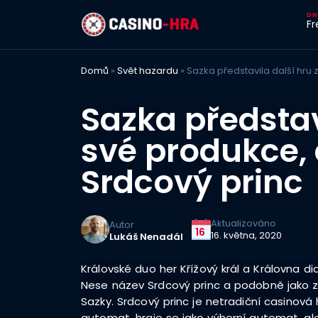
Fr
Domů
»
Svět hazardu
»
Sazka představila další hru
Sazka představ
své produkce,
Srdcový princ
Aktualizováno
Autor
16
16. května, 2020
Lukáš Nenadál
Královské duo her Křížový král a Královna d
Nese název Srdcový princ a podobně jako z
Sazky. Srdcový princ je netradiční casinov
automat, hraje se jako výherní automat, al