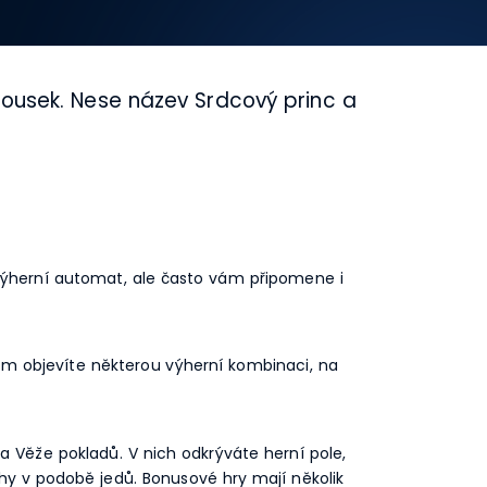
kousek. Nese název Srdcový princ a
výherní automat, ale často vám připomene i
itom objevíte některou výherní kombinaci, na
 Věže pokladů. V nich odkrýváte herní pole,
hy v podobě jedů. Bonusové hry mají několik