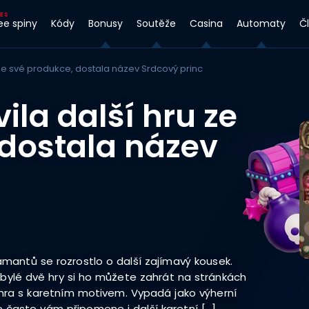
ee spiny
Kódy
Bonusy
Soutěže
Casina
Automaty
Č
 ze své produkce, dostala název Srdcový princ
ila další hru ze
 dostala název
iamantů se rozrostlo o další zajímavý kousek.
bylé dvě hry si ho můžete zahrát na stránkách
á hra s karetním motivem. Vypadá jako výherní
e často vám připomene i další karetní […]