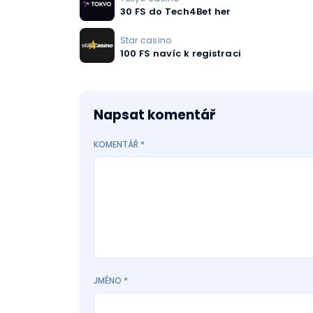
30 FS do Tech4Bet her
Star casino
100 FS navíc k registraci
Napsat komentář
KOMENTÁŘ
*
JMÉNO
*