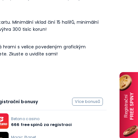
tu. Minimální vklad činí 15 halířů, minimální
výhra 300 tisíc korun!
ulá hrami s velice povedeným grafickým
te. Zkuste a uvidíte sami!
FREE SPINY
Registrační
gistrační bonusy
Více bonusů
Betano casino
666 free spinů za registraci
Magic Planet