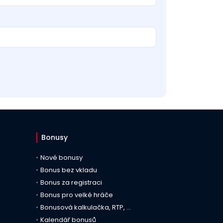
Bonusy
Nové bonusy
Bonus bez vkladu
Bonus za registraci
Bonus pro velké hráče
Bonusová kalkulačka, RTP, …
Kalendář bonusů