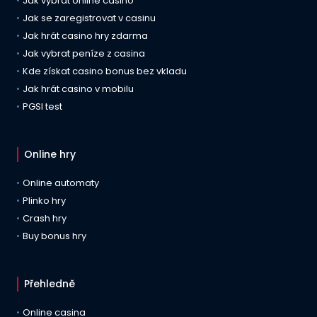
Jak vybrat online casino
Jak se zaregistrovat v casinu
Jak hrát casino hry zdarma
Jak vybrat peníze z casina
Kde získat casino bonus bez vkladu
Jak hrát casino v mobilu
PGSI test
Online hry
Online automaty
Plinko hry
Crash hry
Buy bonus hry
Přehledně
Online casina