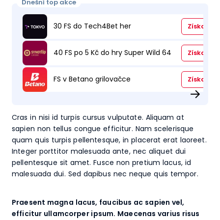
Dnešní top akce
30 FS do Tech4Bet her
Získat
40 FS po 5 Kč do hry Super Wild 64
Získat
FS v Betano grilovačce
Získat
→
Cras in nisi id turpis cursus vulputate. Aliquam at
sapien non tellus congue efficitur. Nam scelerisque
quam quis turpis pellentesque, in placerat erat laoreet.
Integer porttitor malesuada ante, nec aliquet dui
pellentesque sit amet. Fusce non pretium lacus, id
malesuada dui. Sed dapibus nec neque quis tempor.
Praesent magna lacus, faucibus ac sapien vel,
efficitur ullamcorper ipsum. Maecenas varius risus