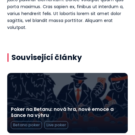
porta maximus. Cras sapien ex, finibus ut interdum a,
varius hendrerit felis. Ut lobortis lorem sit amet dolor
sagittis, vel blandit massa porttitor. Aliquam erat
volutpat.
Související články
Poker na Betanu: nová hra, nové emoce a
šance na výhru
Betano poker
Live poker