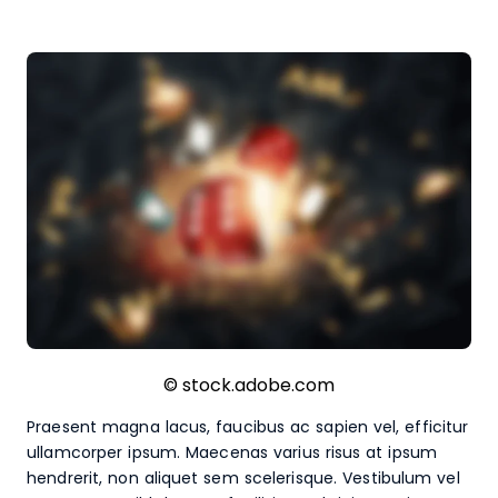
© stock.adobe.com
Praesent magna lacus, faucibus ac sapien vel, efficitur
ullamcorper ipsum. Maecenas varius risus at ipsum
hendrerit, non aliquet sem scelerisque. Vestibulum vel