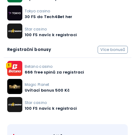
Tokyo casino
30 FS do Tech4Bet her
Star casino
100 FS navíc k registraci
Registrační bonusy
Více bonusů
1
Betano casino
666 free spinů za registraci
Magic Planet
Uvítací bonus 500 Kč
Star casino
100 FS navíc k registraci