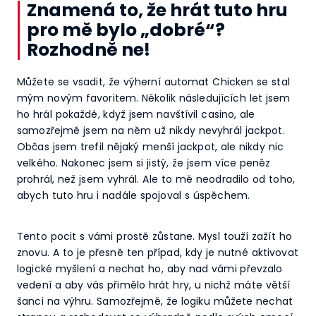
Znamená to, že hrát tuto hru
pro mě bylo „dobré“?
Rozhodně ne!
Můžete se vsadit, že výherní automat Chicken se stal
mým novým favoritem. Několik následujících let jsem
ho hrál pokaždé, když jsem navštívil casino, ale
samozřejmě jsem na něm už nikdy nevyhrál jackpot.
Občas jsem trefil nějaký menší jackpot, ale nikdy nic
velkého. Nakonec jsem si jistý, že jsem více peněz
prohrál, než jsem vyhrál. Ale to mě neodradilo od toho,
abych tuto hru i nadále spojoval s úspěchem.
Tento pocit s vámi prostě zůstane. Mysl touží zažít ho
znovu. A to je přesně ten případ, kdy je nutné aktivovat
logické myšlení a nechat ho, aby nad vámi převzalo
vedení a aby vás přimělo hrát hry, u nichž máte větší
šanci na výhru. Samozřejmě, že logiku můžete nechat