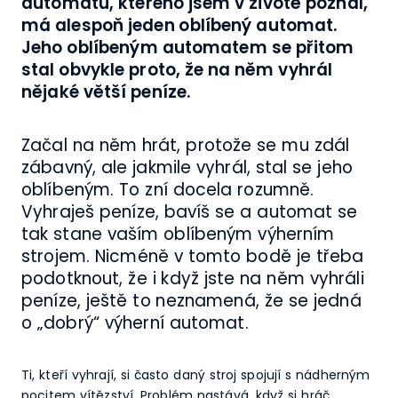
automatů, kterého jsem v životě poznal,
má alespoň jeden oblíbený automat.
Jeho oblíbeným automatem se přitom
stal obvykle proto, že na něm vyhrál
nějaké větší peníze.
Začal na něm hrát, protože se mu zdál
zábavný, ale jakmile vyhrál, stal se jeho
oblíbeným. To zní docela rozumně.
Vyhraješ peníze, bavíš se a automat se
tak stane vaším oblíbeným výherním
strojem. Nicméně v tomto bodě je třeba
podotknout, že i když jste na něm vyhráli
peníze, ještě to neznamená, že se jedná
o „dobrý“ výherní automat.
Ti, kteří vyhrají, si často daný stroj spojují s nádherným
pocitem vítězství. Problém nastává, když si hráč