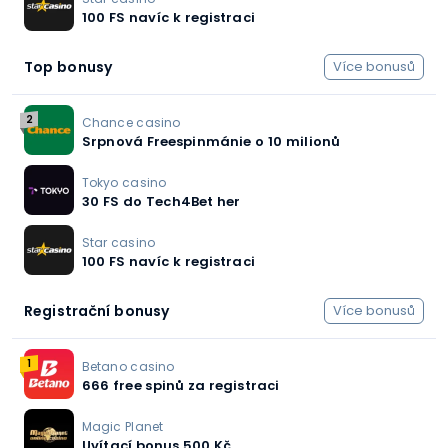
100 FS navíc k registraci
Top bonusy
Více bonusů
2
Chance casino
Srpnová Freespinmánie o 10 milionů
Tokyo casino
30 FS do Tech4Bet her
Star casino
100 FS navíc k registraci
Registrační bonusy
Více bonusů
1
Betano casino
666 free spinů za registraci
Magic Planet
Uvítací bonus 500 Kč