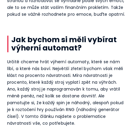
stranou a rozhodovat se výhradně podle svých emocí,
ale to se může stát vaším finančním prokletím. Takže
pokud se vážně rozhodnete pro emoce, buďte opatrní.
Jak bychom si měli vybírat
výherní automat?
Určitě chceme hrát výherní automaty, které se nám
líbí, a které nás baví. Největší zřetel bychom však měli
klást na procento návratnosti. Míra návratnosti je
procento, které každý stroj vyplatí zpět na výhrách.
Ano, každý stroj je naprogramován k tomu, aby vrátil
méně peněz, než kolik se dostane dovnitř. Ale
pamatujte si, že každý spin je náhodný, alespoň pokud
je k roztočení hry používán RNG (náhodný generátor
čísel). V tomto článku najdete o problematice
návratnosti vše, co potřebujete.