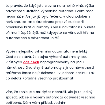
Je pravda, že když jste zrovna na smolné vlně, výška
návratnosti určitého výherního automatu vám moc
nepomůže. Ale jak již bylo řečeno, v dlouhodobém
horizontu se tato skutečnost projeví. Budete-li
pravidelně hrát automaty s vyšší návratností, budete
při hraní úspěšnější, než kdybyste se věnovali hře na
automatech s návratností nižší.
Výběr nejlepšího výherního automatu není lehký.
Často se stává, že stejné výherní automaty jsou
v různých
casinech
naprogramovány na jinou
návratnost. Dva stejné automaty s jinou návratností
můžeme často najít dokonce i v jednom casinu! Tak
co dělat? Pořádně všechno prozkoumat!
Vím, že tohle jste asi slyšet nechtěli. Ale je to jediný
způsob, jak se o vašem automatu dozvědět všechno
potřebné. Dám vám příklad. Jedním