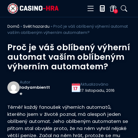
0
Domů
»
Svět hazardu
»
Proč je váš oblíbený výherní automat
vaším oblíbeným výherním automatem?
Proč je váš oblíbený výherní
automat vaším oblíbeným
výherním automatem?
Autor
Aktualizováno
ladyambientt
17
17. listopadu, 2016
e
Téměř každý fanoušek výherních automatů,
kterého jsem v životě poznal, má alespoň jeden
oblíbený automat. Jeho oblíbeným automatem se
přitom stal obvykle proto, že na něm vyhrál nějaké
větší peníze. Začal na něm hrát, protože se mu