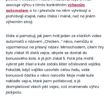
asociuje výhru s tímto konkrétním
výherním
automatem
a to i přestože na něm vyhrávají a
prohrávají stejně, nebo třeba i méně, než na jiném
výherním stroji.
Stále si pamatuji, jak jsem hrál jeden ze starších video
automatů s názvem „Chicken…“ něco, nemůžu si
vzpomenout na přesný název. Mimochodem, cílem hry
bylo získat tři zlatá vejce, abyste se dostali do
bonusového kola. A já jich získal 5. Poté jste mohli
vybrat pět čísel a kuře začalo klást očíslovaná vajíčka.
Pokaždé, když vajíčko uzavřelo celou řadu, vaše
bonusová částka o něco narostla. Moje malé kuře
nakladlo vejce, které jsem potřeboval, a já
zkompletoval všech pět vajec, což znamenalo výhru
jackpotu.