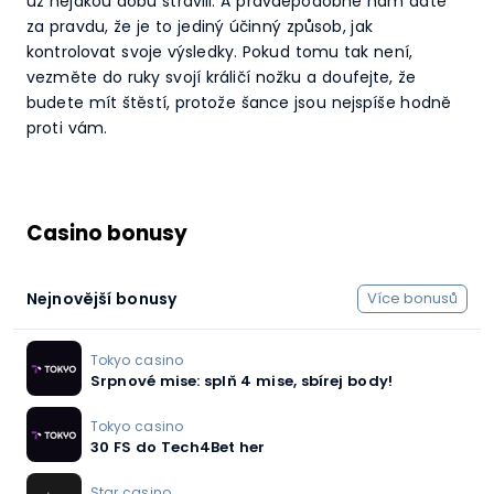
už nějakou dobu strávili. A pravděpodobně nám dáte
za pravdu, že je to jediný účinný způsob, jak
kontrolovat svoje výsledky. Pokud tomu tak není,
vezměte do ruky svojí králičí nožku a doufejte, že
budete mít štěstí, protože šance jsou nejspíše hodně
proti vám.
Casino bonusy
Nejnovější bonusy
Více bonusů
Tokyo casino
Srpnové mise: splň 4 mise, sbírej body!
Tokyo casino
30 FS do Tech4Bet her
Star casino