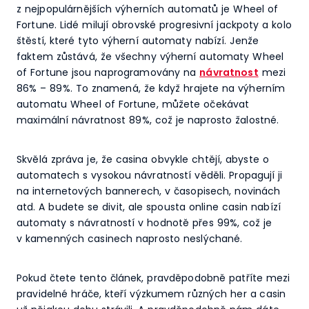
z nejpopulárnějších výherních automatů je Wheel of
Fortune. Lidé milují obrovské progresivní jackpoty a kolo
štěstí, které tyto výherní automaty nabízí. Jenže
faktem zůstává, že všechny výherní automaty Wheel
of Fortune jsou naprogramovány na
návratnost
mezi
86% – 89%. To znamená, že když hrajete na výherním
automatu Wheel of Fortune, můžete očekávat
maximální návratnost 89%, což je naprosto žalostné.
Skvělá zpráva je, že casina obvykle chtějí, abyste o
automatech s vysokou návratností věděli. Propagují ji
na internetových bannerech, v časopisech, novinách
atd. A budete se divit, ale spousta online casin nabízí
automaty s návratností v hodnotě přes 99%, což je
v kamenných casinech naprosto neslýchané.
Pokud čtete tento článek, pravděpodobně patříte mezi
pravidelné hráče, kteří výzkumem různých her a casin