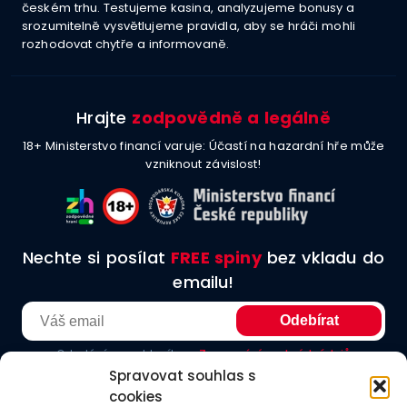
českém trhu. Testujeme kasina, analyzujeme bonusy a
srozumitelně vysvětlujeme pravidla, aby se hráči mohli
rozhodovat chytře a informovaně.
Hrajte
zodpovědně a legálně
18+ Ministerstvo financí varuje: Účastí na hazardní hře může
vzniknout závislost!
Nechte si posílat
FREE spiny
bez vkladu do
emailu!
Odesláním souhlasíte se
Zpracování osobních údajů
Spravovat souhlas s
cookies