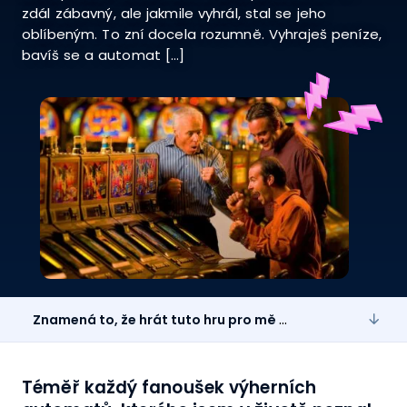
zdál zábavný, ale jakmile vyhrál, stal se jeho
oblíbeným. To zní docela rozumně. Vyhraješ peníze,
bavíš se a automat […]
Znamená to, že hrát tuto hru pro mě bylo „dobré“? Rozhodně ne!
Téměř každý fanoušek výherních