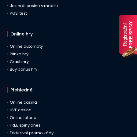
Jak hrát casino v mobilu
PGSI test
FREE SPINY
Registrační
Online hry
Online automaty
Plinko hry
Crash hry
Buy bonus hry
Přehledně
Online casina
LIVE casina
Online loterie
FREE spiny dnes
Exkluzivní promo kódy