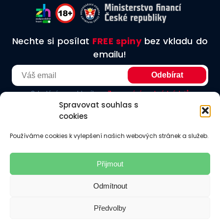
Nechte si posílat
FREE spiny
bez vkladu do
emailu!
Odesláním souhlasíte se
Zpracování osobních údajů
Spravovat souhlas s
cookies
O nás
Podmínky užití
Etické principy
Redakční zásady
Používáme cookies k vylepšení našich webových stránek a služeb.
Jak hodnotíme
Odkazy
Kontakt
Přijmout
Odmítnout
Provozování hazardních her v České republice upravuje zákon
č.
186/2016 Sb.
Účast je povolena pouze osobám starším 18 let. Tento
Předvolby
web obsahuje affiliate odkazy, za registrace či vklady přes ně můžeme
získat provizi, která však neovlivňuje naše
hodnocení ani recenze
.