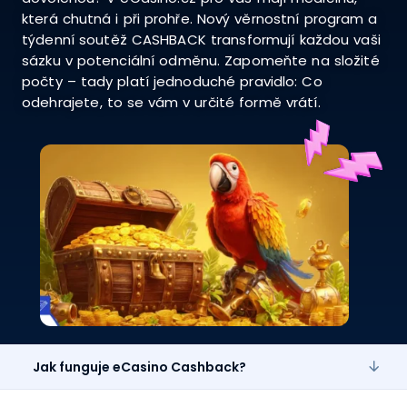
která chutná i při prohře. Nový věrnostní program a
týdenní soutěž CASHBACK transformují každou vaši
sázku v potenciální odměnu. Zapomeňte na složité
počty – tady platí jednoduché pravidlo: Co
odehrajete, to se vám v určité formě vrátí.
Jak funguje eCasino Cashback?