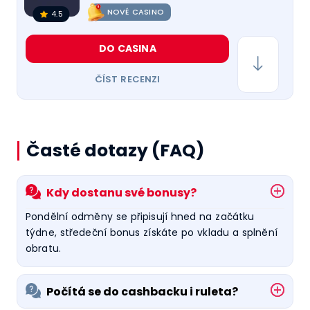
NOVÉ CASINO
4.5
DO CASINA
ČÍST RECENZI
Časté dotazy (FAQ)
Kdy dostanu své bonusy?
Pondělní odměny se připisují hned na začátku
týdne, středeční bonus získáte po vkladu a splnění
obratu.
Počítá se do cashbacku i ruleta?