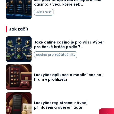
casino: 7 věcí, které žeb…
Jak začít
Jak začít
Jaké online casino je pro vás? Výběr
pro české hráče podle 7…
casino pro začátečníky
LuckyBet aplikace a mobilní casino:
hraní v prohlížeči
LuckyBet registrace: návod,
přihlášení a ověření účtu