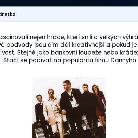
 dneška
scinovali nejen hráče, kteří snili o velkých výhrác
é podvody jsou čím dál kreativnější a pokud je s
vost. Stejně jako bankovní loupeže nebo krádež
. Stačí se podívat na popularitu filmu Dannyho 