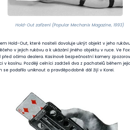
Hold-Out zařízení (Popular Mechanix Magazine, 1993)
 Hold-Out, které nositeli dovoluje ukrýt objekt v jeho rukávu a
 něčeho v jejich rukávu a k ukázání jiného objektu v ruce. Ve 
 před očima dealera. Kasínové bezpečnostní kamery zpozorova
kaci v kasínu. Později celníci zadrželi dva z pachatelů během jej
 podařilo uniknout a pravděpodobně dál žijí v Korei.