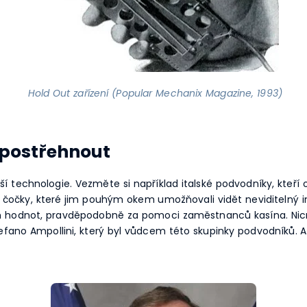
Hold Out zařízení (Popular Mechanix Magazine, 1993)
 postřehnout
ší technologie. Vezměte si například italské podvodníky, kteří 
í čočky, které jim pouhým okem umožňovali vidět neviditelný in
h hodnot, pravděpodobně za pomoci zaměstnanců kasína. Nicméně
tefano Ampollini, který byl vůdcem této skupinky podvodníků. A