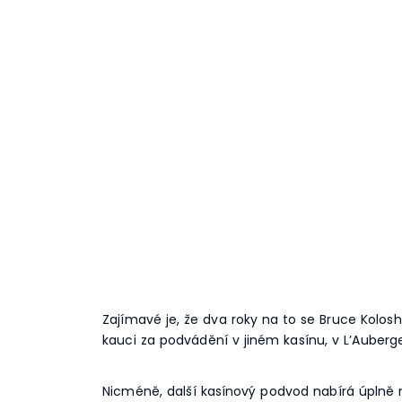
Zajímavé je, že dva roky na to se Bruce Kolosh
kauci za podvádění v jiném kasínu, v L’Auberg
Nicméně, další kasínový podvod nabírá úplně 