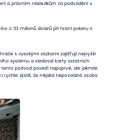
nížení a právním následkům za podvádění v
no o 33 milionů dolarů při hraní pokeru s
hráče s vysokými sázkami zajišťují nejvyšší
ho systému a sledoval karty ostatních
 tento podvod povedl napoprvé, ale jakmile
rychle zjistili, že nějaká nepovolaná osoba