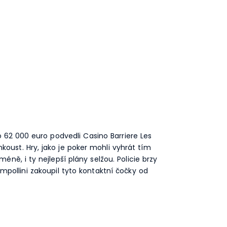
o 62 000 euro podvedli Casino Barriere Les
koust. Hry, jako je poker mohli vyhrát tím
, i ty nejlepší plány selžou. Policie brzy
mpollini zakoupil tyto kontaktní čočky od