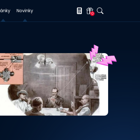
lánky
Novinky
0