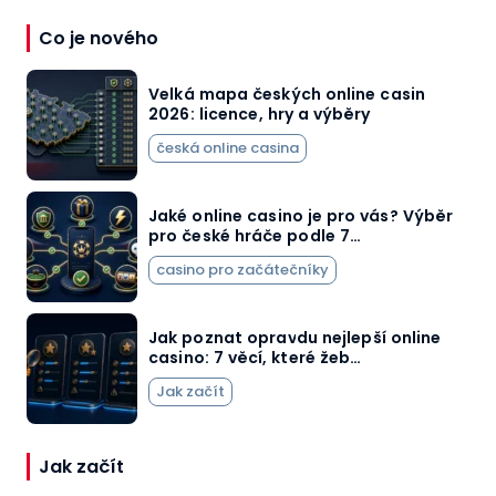
Co je nového
Velká mapa českých online casin
2026: licence, hry a výběry
česká online casina
Jaké online casino je pro vás? Výběr
pro české hráče podle 7…
casino pro začátečníky
Jak poznat opravdu nejlepší online
casino: 7 věcí, které žeb…
Jak začít
Jak začít