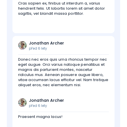
Cras sapien ex, finibus ut interdum a, varius
hendrerit felis. Ut lobortis lorem sit amet dolor
sagittis, vel blandit massa porttitor.
Jonathan Archer
před 6 lety
Donec nec eros quis urna rhoncus tempor nec
eget augue. Orci varius natoque penatibus et
magnis dis parturient montes, nascetur
ridiculus mus. Aenean posuere augue libero,
vitae accumsan lacus efficitur vel. Nam tristique
aliquet eros, nec elementum nisi.
Jonathan Archer
před 6 lety
Praesent magna lacus!