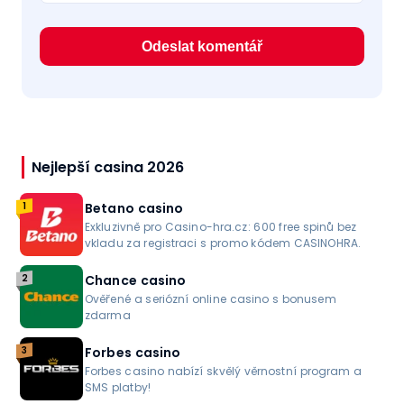
Nejlepší casina 2026
1
Betano casino
Exkluzivně pro Casino-hra.cz: 600 free spinů bez
vkladu za registraci s promo kódem CASINOHRA.
2
Chance casino
Ověřené a seriózní online casino s bonusem
zdarma
3
Forbes casino
Forbes casino nabízí skvělý věrnostní program a
SMS platby!