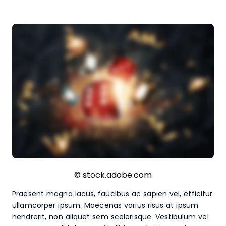
© stock.adobe.com
Praesent magna lacus, faucibus ac sapien vel, efficitur
ullamcorper ipsum. Maecenas varius risus at ipsum
hendrerit, non aliquet sem scelerisque. Vestibulum vel