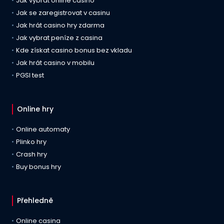
Jak vybrat online casino
Jak se zaregistrovat v casinu
Jak hrát casino hry zdarma
Jak vybrat peníze z casina
Kde získat casino bonus bez vkladu
Jak hrát casino v mobilu
PGSI test
Online hry
Online automaty
Plinko hry
Crash hry
Buy bonus hry
Přehledně
Online casina