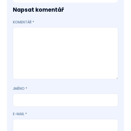
Napsat komentář
KOMENTÁŘ
*
JMÉNO
*
E-MAIL
*