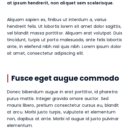
at ipsum hendrerit, non aliquet sem scelerisque.
Aliquam sapien ex, finibus ut interdum a, varius
hendrerit felis. Ut lobortis lorem sit amet dolor sagittis,
vel blandit massa porttitor. Aliquam erat volutpat. Duis
tincidunt, turpis ut porta malesuada, ante felis lobortis
ante, in eleifend nibh nisl quis nibh. Lorem ipsum dolor
sit amet, consectetur adipiscing elit.
Fusce eget augue commodo
Donec bibendum augue in erat porttitor, id pharetra
purus mattis. Integer gravida ornare auctor. Sed
mauris libero, pretium consectetur cursus eu, blandit
at arcu. Morbi justo turpis, vulputate et elementum
non, dapibus at ante. Morbi id augue id justo pulvinar
elementum.