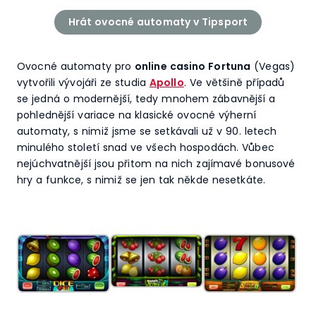
Hrát ovocné automaty v Tipsport
Ovocné automaty pro
online casino Fortuna
(Vegas)
vytvořili vývojáři ze studia
Apollo
. Ve většině případů
se jedná o modernější, tedy mnohem zábavnější a
pohlednější variace na klasické ovocné výherní
automaty, s nimiž jsme se setkávali už v 90. letech
minulého století snad ve všech hospodách. Vůbec
nejúchvatnější jsou přitom na nich zajímavé bonusové
hry a funkce, s nimiž se jen tak někde nesetkáte.