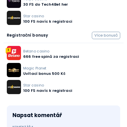
30 FS do Tech4Bet her
Star casino
100 FS navíc k registraci
Registrační bonusy
Více bonusů
1
Betano casino
666 free spinů za registraci
Magic Planet
Uvítací bonus 500 Kč
Star casino
100 FS navíc k registraci
Napsat komentář