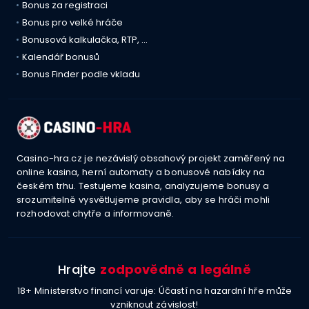
Bonus za registraci
Bonus pro velké hráče
Bonusová kalkulačka, RTP, …
Kalendář bonusů
Bonus Finder podle vkladu
Casino-hra.cz je nezávislý obsahový projekt zaměřený na
online kasina, herní automaty a bonusové nabídky na
českém trhu. Testujeme kasina, analyzujeme bonusy a
srozumitelně vysvětlujeme pravidla, aby se hráči mohli
rozhodovat chytře a informovaně.
Hrajte
zodpovědně a legálně
18+ Ministerstvo financí varuje: Účastí na hazardní hře může
vzniknout závislost!