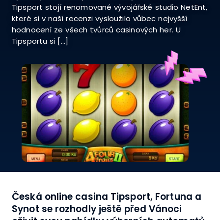
Tipsport stojí renomované vývojářské studio NetEnt,
které si v naší recenzi vysloužilo vůbec nejvyšší
hodnocení ze všech tvůrců casinových her. U
Tipsportu si […]
Česká online casina Tipsport, Fortuna a
Synot se rozhodly ještě před Vánoci