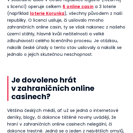
s licencí) operuje celkem
6 online casin
a 3 loterie
(například
loterie Korunka
), všechny původem z naší
republiky. O licenci usiluje, či usilovalo mnoho
zahraničních online casin, ty se však nakonec z našeho
území stáhly, hlavně kvůli nečitelnosti a velké
zdlouhavosti celého licenčního procesu. Je otázkou,
nakolik české úřady o tento stav usilovaly a nakolik se
jednalo o jejich skutečnou neschopnost.
Je dovoleno hrát
v zahraničních online
casinech?
Většina českých médií, ať už se jedná o internetové
deníky, blogy, či dokonce tištěné noviny uvádějí, že
hraní v zahraničních online casinech nelegální, či
dokonce trestné. Jedná se o jeden z největších omylů,