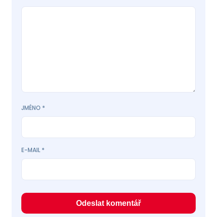
JMÉNO
*
E-MAIL
*