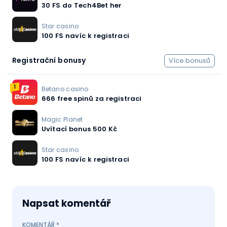
30 FS do Tech4Bet her
Star casino
100 FS navíc k registraci
Registrační bonusy
Více bonusů
1
Betano casino
666 free spinů za registraci
Magic Planet
Uvítací bonus 500 Kč
Star casino
100 FS navíc k registraci
Napsat komentář
KOMENTÁŘ
*