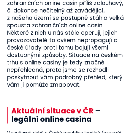
zahraničních online casin příliš zdlouhavý,
či dokonce nečitelný až zavádějící,
z našeho území se postupně stáhla velká
spousta zahraničních online casin.
Některé z nich u nás stále operují, jejich
provozovatelé to ovšem nepropagují a
české úřady proti tomu bojují všemi
dostupnými způsoby. Situace na českém
trhu s online casiny je tedy značně
nepřehledná, proto jsme se rozhodli
poskytnout vám podrobný přehled, který
vám ji pomůže zmapovat.
Aktuální situace v ČR
–
legální online casina
V současné době v České republice legálně (rozuměj