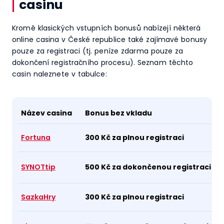
casinu
Kromě klasických vstupních bonusů nabízejí některá
online casina v České republice také zajímavé bonusy
pouze za registraci (tj. peníze zdarma pouze za
dokončení registračního procesu). Seznam těchto
casin naleznete v tabulce:
Název casina
Bonus bez vkladu
Fortuna
300 Kč za plnou registraci
SYNOTtip
500 Kč za dokončenou registraci
SazkaHry
300 Kč za plnou registraci