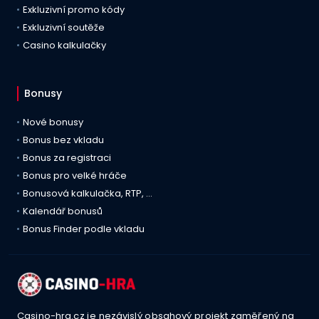
Exkluzivní promo kódy
Exkluzivní soutěže
Casino kalkulačky
Bonusy
Nové bonusy
Bonus bez vkladu
Bonus za registraci
Bonus pro velké hráče
Bonusová kalkulačka, RTP, …
Kalendář bonusů
Bonus Finder podle vkladu
Casino-hra.cz je nezávislý obsahový projekt zaměřený na