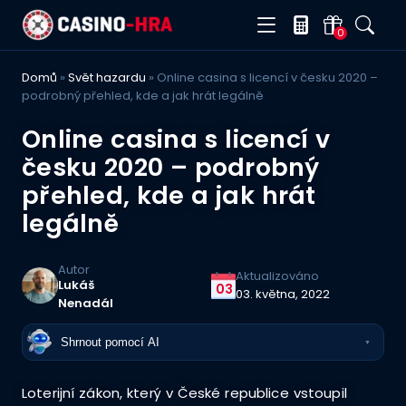
0
Domů
»
Svět hazardu
»
Online casina s licencí v česku 2020 –
podrobný přehled, kde a jak hrát legálně
Online casina s licencí v
česku 2020 – podrobný
přehled, kde a jak hrát
legálně
Autor
Aktualizováno
Lukáš
03
03. května, 2022
Nenadál
Shrnout pomocí AI
▼
Loterijní zákon, který v České republice vstoupil