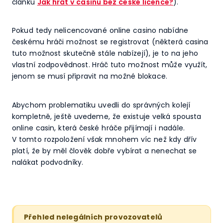
článku
Jak hrát v casinu bez české licence?
).
Pokud tedy nelicencované online casino nabídne
českému hráči možnost se registrovat (některá casina
tuto možnost skutečně stále nabízejí), je to na jeho
vlastní zodpovědnost. Hráč tuto možnost může využít,
jenom se musí připravit na možné blokace.
Abychom problematiku uvedli do správných kolejí
kompletně, ještě uvedeme, že existuje velká spousta
online casin, která české hráče přijímají i nadále.
V tomto rozpoložení však mnohem víc než kdy dřív
platí, že by měl člověk dobře vybírat a nenechat se
nalákat podvodníky.
Přehled nelegálních provozovatelů