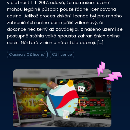
v platnost 1. 1. 2017, udává, že na našem území
mohou legálně působit pouze řádně licencovaná
casina. Jelikož proces získání licence byl pro mnoho
zahraničních online casin příliš zdlouhavý, či
dokonce nečitelný až zavádějící, z našeho území se
postupně stáhla velká spousta zahraničních online
casin. Některé z nich u nás stále operují, […]
Casina s CZ licencí
CZ licence