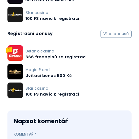
Star casino
100 FS navíc k registraci
Registrační bonusy
Více bonusů
1
Betano casino
666 free spinů za registraci
Magic Planet
Uvítací bonus 500 Kč
Star casino
100 FS navíc k registraci
Napsat komentář
KOMENTÁŘ
*