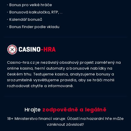
Bonus pro velké hráče
Bonusová kalkulačka, RTP, …
Kalendář bonusů
Bonus Finder podle vkladu
Casino-hra.cz je nezávislý obsahový projekt zaměřený na
online kasina, herní automaty a bonusové nabídky na
českém trhu. Testujeme kasina, analyzujeme bonusy a
srozumitelně vysvětlujeme pravidla, aby se hráči mohli
rozhodovat chytře a informovaně.
Hrajte
zodpovědně a legálně
18+ Ministerstvo financí varuje: Účastí na hazardní hře může
vzniknout závislost!