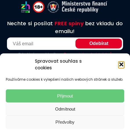
Nechte si posílat
FREE spiny
bez vkladu do
emailu!
Odesláním souhlasíte se
Zpracování osobních údajů
Spravovat souhlas s
cookies
O nás
Podmínky užití
Etické principy
Redakční zásady
Používáme cookies k vylepšení našich webových stránek a služeb.
Jak hodnotíme
Odkazy
Kontakt
Přijmout
Odmítnout
Provozování hazardních her v České republice upravuje zákon
č.
186/2016 Sb.
Účast je povolena pouze osobám starším 18 let. Tento
Předvolby
web obsahuje affiliate odkazy, za registrace či vklady přes ně můžeme
získat provizi, která však neovlivňuje naše
hodnocení ani recenze
.