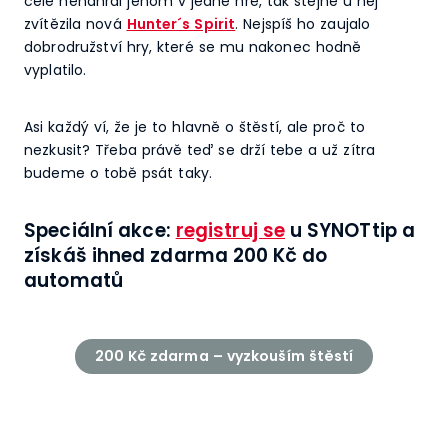
celé nenahrál jenom v jedné hře, tak stejně u něj
zvítězila nová
Hunter´s Spirit
. Nejspíš ho zaujalo
dobrodružství hry, které se mu nakonec hodně
vyplatilo.
Asi každý ví, že je to hlavně o štěstí, ale proč to
nezkusit? Třeba právě teď se drží tebe a už zítra
budeme o tobě psát taky.
Speciální akce:
registruj se
u SYNOTtip a
získáš ihned zdarma 200 Kč do
automatů
200 Kč zdarma – vyzkouším štěstí