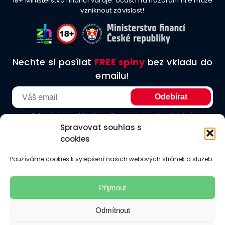
18+ Ministerstvo financí varuje: Účastí na hazardní hře může
vzniknout závislost!
Nechte si posílat
FREE spiny
bez vkladu do
emailu!
Odesláním souhlasíte se
Zpracování osobních údajů
Spravovat souhlas s
cookies
O nás
Podmínky užití
Etické principy
Redakční zásady
Používáme cookies k vylepšení našich webových stránek a služeb.
Jak hodnotíme
Odkazy
Kontakt
Přijmout
Odmítnout
Provozování hazardních her v České republice upravuje zákon
č.