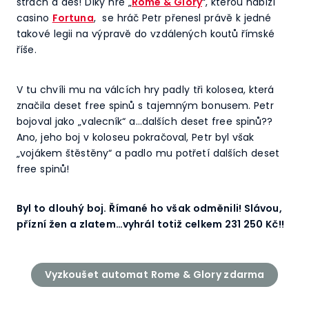
strach a děs! Díky hře „
Rome & Glory
“, kterou nabízí
casino
Fortuna
, se hráč Petr přenesl právě k jedné
takové legii na výpravě do vzdálených koutů římské
říše.
V tu chvíli mu na válcích hry padly tři kolosea, která
značila deset free spinů s tajemným bonusem. Petr
bojoval jako „valecník“ a…dalších deset free spinů??
Ano, jeho boj v koloseu pokračoval, Petr byl však
„vojákem štěstěny“ a padlo mu potřetí dalších deset
free spinů!
Byl to dlouhý boj. Římané ho však odměnili! Slávou,
přízní žen a zlatem…vyhrál totiž celkem 231 250 Kč!!
Vyzkoušet automat Rome & Glory zdarma