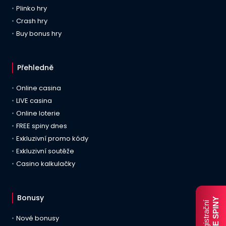
Plinko hry
Crash hry
Buy bonus hry
Přehledně
Online casina
LIVE casina
Online loterie
FREE spiny dnes
Exkluzivní promo kódy
Exkluzivní soutěže
Casino kalkulačky
Bonusy
FREE SPINY
Registrační
Nové bonusy