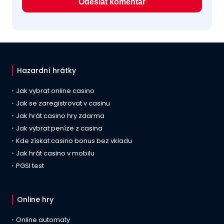
Hazardní hrátky
Jak vybrat online casino
Jak se zaregistrovat v casinu
Jak hrát casino hry zdarma
Jak vybrat peníze z casina
Kde získat casino bonus bez vkladu
Jak hrát casino v mobilu
PGSI test
Online hry
Online automaty