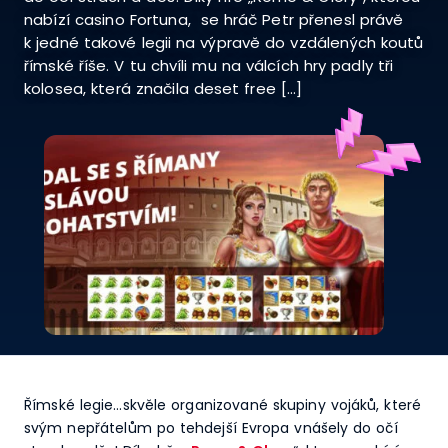
nabízí casino Fortuna, se hráč Petr přenesl právě
k jedné takové legii na výpravě do vzdálených koutů
římské říše. V tu chvíli mu na válcích hry padly tři
kolosea, která značila deset free […]
Římské legie…skvěle organizované skupiny vojáků, které
svým nepřátelům po tehdejší Evropa vnášely do očí