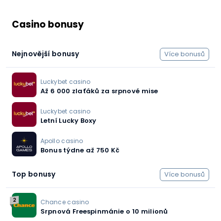
Casino bonusy
Nejnovější bonusy
Více bonusů
Luckybet casino
Až 6 000 zlaťáků za srpnové mise
Luckybet casino
Letní Lucky Boxy
Apollo casino
Bonus týdne až 750 Kč
Top bonusy
Více bonusů
2
Chance casino
Srpnová Freespinmánie o 10 milionů