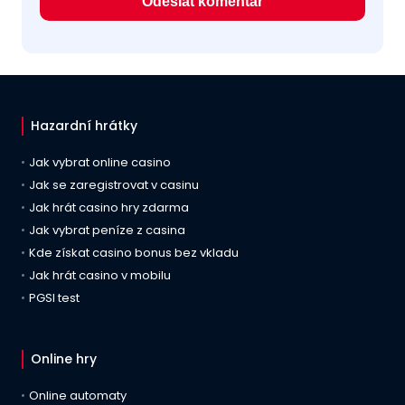
Hazardní hrátky
Jak vybrat online casino
Jak se zaregistrovat v casinu
Jak hrát casino hry zdarma
Jak vybrat peníze z casina
Kde získat casino bonus bez vkladu
Jak hrát casino v mobilu
PGSI test
Online hry
Online automaty