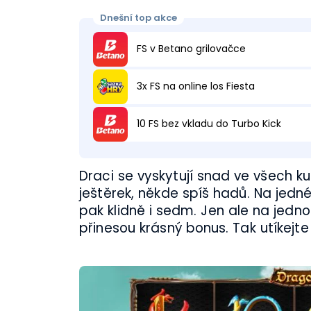
Dnešní top akce
FS v Betano grilovačce
3x FS na online los Fiesta
10 FS bez vkladu do Turbo Kick
Draci se vyskytují snad ve všech k
ještěrek, někde spíš hadů. Na jedn
pak klidně i sedm. Jen ale na jed
přinesou krásný bonus. Tak utíkejte