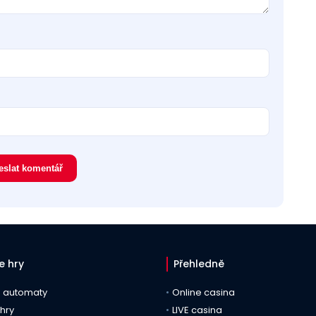
e hry
Přehledně
e automaty
Online casina
 hry
LIVE casina