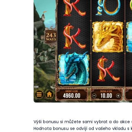
Výši bonusu si můžete sami vybrat a do akce
Hodnota bonusu se odvíjí od vašeho vkladu 