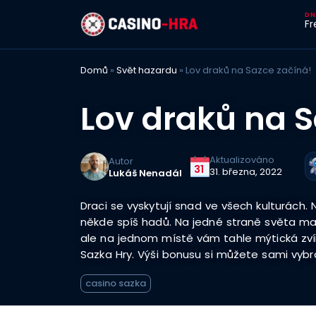
Fr
Domů
»
Svět hazardu
»
Lov draků na Sazce začíná!
Lov draků na 
Aktualizováno
Autor
31
31. března, 2022
Lukáš Nenadál
Draci se vyskytují snad ve všech kulturách.
někde spíš hadů. Na jedné straně světa mají
ale na jednom místě vám tahle mýtická zvíř
Sazka Hry. Výši bonusu si můžete sami vybr
casino sazka