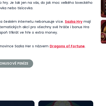
o hry. Je tak jen na vás, do jak moc velkého loveckého
ovka nebo tisícovka.
 na českém internetu nebonusuje více.
Sazka Hry
mají
tematických akcí pro všechny své hráče i bonus Hra
spoň třikrát ve hře o extra money.
v novince Sazka Her s názvem
Dragons of Fortune
.
ONUSOVÉ PENÍZE