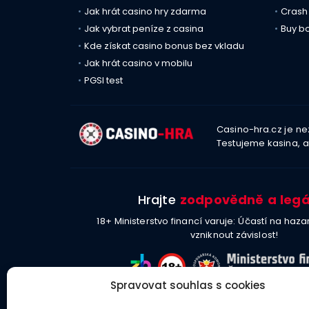
Jak hrát casino hry zdarma
Crash
Jak vybrat peníze z casina
Buy b
Kde získat casino bonus bez vkladu
Jak hrát casino v mobilu
PGSI test
Casino-hra.cz je ne
Testujeme kasina, a
Hrajte
zodpovědně a legá
18+ Ministerstvo financí varuje: Účastí na haz
vzniknout závislost!
Spravovat souhlas s cookies