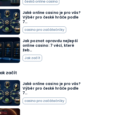
česká online casina
Jaké online casino je pro vás?
Výběr pro české hráče podle
7…
casino pro začátečníky
Jak poznat opravdu nejlepší
online casino: 7 věcí, které
žeb…
Jak začít
ak začít
Jaké online casino je pro vás?
Výběr pro české hráče podle
7…
casino pro začátečníky