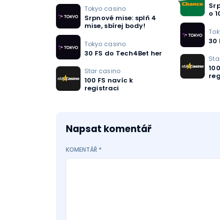
Sr
Tokyo casino
o 1
Srpnové mise: splň 4
mise, sbírej body!
Tok
30 
Tokyo casino
30 FS do Tech4Bet her
Sta
100
Star casino
reg
100 FS navíc k
registraci
Napsat komentář
KOMENTÁŘ
*