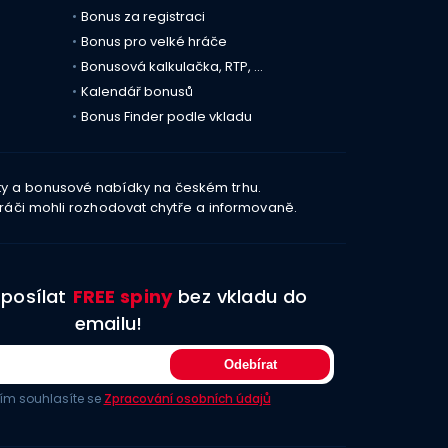
Bonus za registraci
Bonus pro velké hráče
Bonusová kalkulačka, RTP, …
Kalendář bonusů
Bonus Finder podle vkladu
aty a bonusové nabídky na českém trhu.
ráči mohli rozhodovat chytře a informovaně.
 posílat
FREE spiny
bez vkladu do
emailu!
ím souhlasíte se
Zpracování osobních údajů