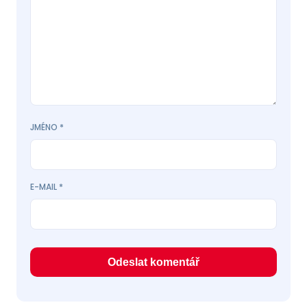
JMÉNO
*
E-MAIL
*