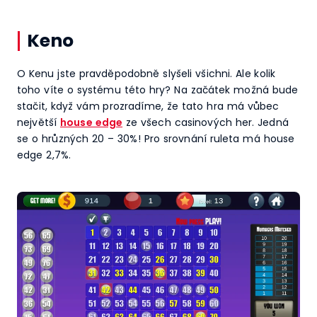
Keno
O Kenu jste pravděpodobně slyšeli všichni. Ale kolik
toho víte o systému této hry? Na začátek možná bude
stačit, když vám prozradíme, že tato hra má vůbec
největší
house edge
ze všech casinových her. Jedná
se o hrůzných 20 – 30%! Pro srovnání ruleta má house
edge 2,7%.