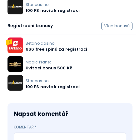
Star casino
100 FS navíc k registraci
Registrační bonusy
Více bonusů
1
Betano casino
666 free spinů za registraci
Magic Planet
Uvítací bonus 500 Kč
Star casino
100 FS navíc k registraci
Napsat komentář
KOMENTÁŘ
*