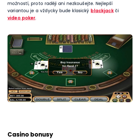
možností, proto raději ani nezkoušejte. Nejlepší
variantou je a vždycky bude klasický
blackjack
či
video poker
.
Casino bonusy