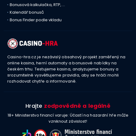
Bonusová kalkulačka, RTP, …
Kalendář bonusů
Bonus Finder podle vkladu
Casino-hra.cz je nezávislý obsahový projekt zaměřený na
online kasina, herní automaty a bonusové nabídky na
českém trhu. Testujeme kasina, analyzujeme bonusy a
srozumitelně vysvětlujeme pravidla, aby se hráči mohli
rozhodovat chytře a informovaně.
Hrajte
zodpovědně a legálně
18+ Ministerstvo financí varuje: Účastí na hazardní hře může
vzniknout závislost!