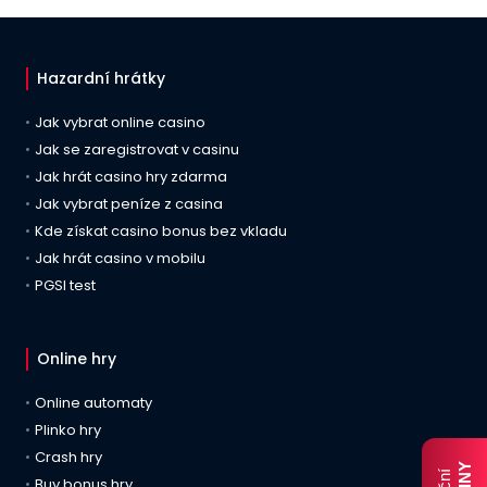
Hazardní hrátky
Jak vybrat online casino
Jak se zaregistrovat v casinu
Jak hrát casino hry zdarma
Jak vybrat peníze z casina
Kde získat casino bonus bez vkladu
Jak hrát casino v mobilu
PGSI test
Online hry
Online automaty
Plinko hry
Crash hry
Buy bonus hry