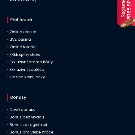
FREE SPINY
Registrační
Přehledně
Online casina
LIVE casina
Online loterie
FREE spiny dnes
Exkluzivní promo kódy
Exkluzivní soutěže
Casino kalkulačky
Bonusy
Nové bonusy
Bonus bez vkladu
Bonus za registraci
Bonus pro velké hráče