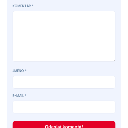
KOMENTÁŘ
*
JMÉNO
*
E-MAIL
*