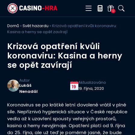
0
Domů
»
Svět hazardu
»
Krizová opatření kvůli koronaviru:
Kasina a herny se opět zavírají
Krizová opatření kvůli
koronaviru: Kasina a herny
se opět zavírají
Autor
Aktualizováno
Lukáš
19
19. října, 2020
Nenadál
Koronavirus se po krátké letní dovolené vrátil v plné
síle. Nepříznivá hygienická situace v České republice
vedla až k uzavření spousty veřejných prostorů,
kasina a herny nevyjímaje. Opatření platí od 9. října
do 25. října, ale už teď je poměrně jasné, že bude