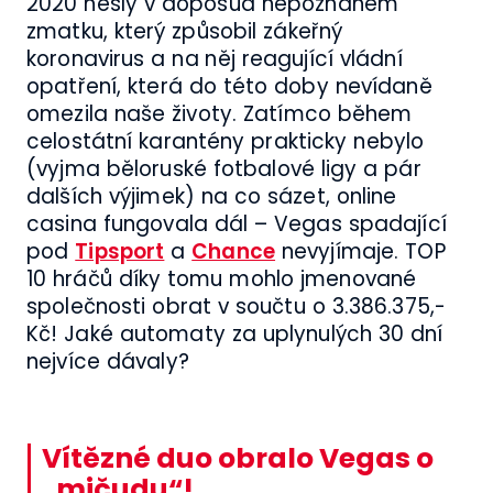
2020 nesly v doposud nepoznaném
zmatku, který způsobil zákeřný
koronavirus a na něj reagující vládní
opatření, která do této doby nevídaně
omezila naše životy. Zatímco během
celostátní karantény prakticky nebylo
(vyjma běloruské fotbalové ligy a pár
dalších výjimek) na co sázet, online
casina fungovala dál – Vegas spadající
pod
Tipsport
a
Chance
nevyjímaje. TOP
10 hráčů díky tomu mohlo jmenované
společnosti obrat v součtu o 3.386.375,-
Kč! Jaké automaty za uplynulých 30 dní
nejvíce dávaly?
Vítězné duo obralo Vegas o
„mičudu“!