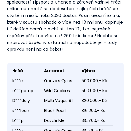
společností Tipsport a Chance a zároveň vášniví hráči
online automatů se do desatera nejlepších hráčů ve
čtvrtém měsíci roku 2020 dostali. Počin úvodního tria,
které v součtu zbohatlo o více než 1,3 milionu, doplňuje
i 7 dalších borců, z nichž si i ten 10., tzn. nejméně
úspěšný přišel na více než 260 tisíc korun! Nechte se
inspirovat úspěchy ostatních a napodobte je – tady
opravdu není na co čekat!
Hráč
Automat
Výhra
k***n
Gonzo’s Quest
500.000,- Kč
e***getup
Wild Cookies
500.000,- Kč
D***doly
Multi Vegas 81
320.000,- Kč
s***loun
Black Pearl
316.200,- Kč
b***p
Dazzle Me
315.700,- Kč
k***n
Gonzo’s Quest
315.100,- Kč