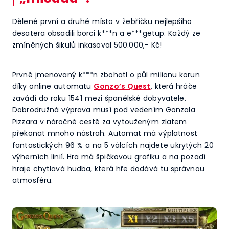
Dělené první a druhé místo v žebříčku nejlepšího
desatera obsadili borci k***n a e***getup. Každý ze
zmíněných šikulů inkasoval 500.000,- Kč!
Prvně jmenovaný k***n zbohatl o půl milionu korun
díky online automatu
Gonzo’s Quest
, která hráče
zavádí do roku 1541 mezi španělské dobyvatele.
Dobrodružná výprava musí pod vedením Gonzala
Pizzara v náročné cestě za vytouženým zlatem
překonat mnoho nástrah. Automat má výplatnost
fantastických 96 % a na 5 válcích najdete ukrytých 20
výherních linií. Hra má špičkovou grafiku a na pozadí
hraje chytlavá hudba, která hře dodává tu správnou
atmosféru.