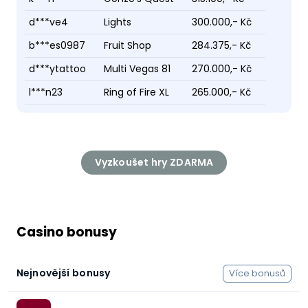
d***ve4
Lights
300.000,- Kč
b***es0987
Fruit Shop
284.375,- Kč
d***ytattoo
Multi Vegas 81
270.000,- Kč
l***n23
Ring of Fire XL
265.000,- Kč
Vyzkoušet hry ZDARMA
Casino bonusy
Nejnovější bonusy
Více bonusů