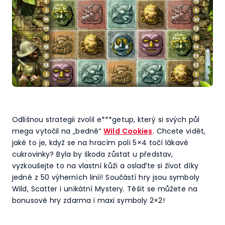
Odlišnou strategii zvolil e***getup, který si svých půl
mega vytočil na „bedně“
Wild Cookies
. Chcete vidět,
jaké to je, když se na hracím poli 5×4 točí lákavé
cukrovinky? Byla by škoda zůstat u představ,
vyzkoušejte to na vlastní kůži a oslaďte si život díky
jedné z 50 výherních linií! Součástí hry jsou symboly
Wild, Scatter i unikátní Mystery. Těšit se můžete na
bonusové hry zdarma i maxi symboly 2×2!