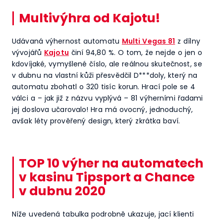
Multivýhra od Kajotu!
Udávaná výhernost automatu
Multi Vegas 81
z dílny
vývojářů
Kajotu
činí 94,80 %. O tom, že nejde o jen o
kdovíjaké, vymyšlené číslo, ale reálnou skutečnost, se
v dubnu na vlastní kůži přesvědčil D***doly, který na
automatu zbohatl o 320 tisíc korun. Hrací pole se 4
válci a – jak již z názvu vyplývá – 81 výherními řadami
jej doslova učarovalo! Hra má ovocný, jednoduchý,
avšak léty prověřený design, který zkrátka baví.
TOP 10 výher na automatech
v kasinu Tipsport a Chance
v dubnu 2020
Níže uvedená tabulka podrobně ukazuje, jací klienti