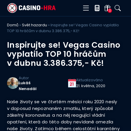
0
Domů
»
Svět hazardu
»
Inspirujte se! Vegas Casino vyplatilo
TOP 10 hráčům v dubnu 3.386.375,- Kč!
Inspirujte se! Vegas Casino
vyplatilo TOP 10 hráčům
v dubnu 3.386.375,- Kč!
Autor
Aktualizováno
Lukáš
21
21. května, 2020
Nenadál
Naše životy se ve čtvrtém měsíci roku 2020 nesly
v doposud nepoznaném zmatku, který způsobil
zákeřný koronavirus a na něj reagující vládní
opatření, která do této doby nevídaně omezila
naše životy. Zatímco během celostátní karantény