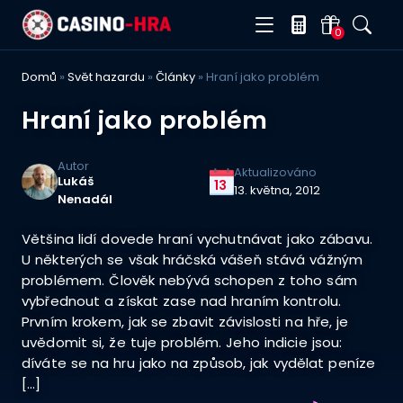
0
Domů
»
Svět hazardu
»
Články
»
Hraní jako problém
Hraní jako problém
Autor
Aktualizováno
Lukáš
13
13. května, 2012
Nenadál
Většina lidí dovede hraní vychutnávat jako zábavu.
U některých se však hráčská vášeň stává vážným
problémem. Člověk nebývá schopen z toho sám
vybřednout a získat zase nad hraním kontrolu.
Prvním krokem, jak se zbavit závislosti na hře, je
uvědomit si, že tuje problém. Jeho indicie jsou:
díváte se na hru jako na způsob, jak vydělat peníze
[…]