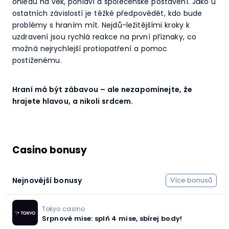
ohledu na věk, pohlaví a společenské postavení. Jako u
ostatních závislostí je těžké předpovědět, kdo bude
problémy s hraním mít. Nejdů-ležitějšími kroky k
uzdravení jsou rychlá reakce na první příznaky, co
možná nejrychlejší protiopatření a pomoc
postiženému.
Hraní má být zábavou – ale nezapomínejte, že
hrajete hlavou, a nikoli srdcem.
Casino bonusy
Nejnovější bonusy
Více bonusů
Tokyo casino
Srpnové mise: splň 4 mise, sbírej body!