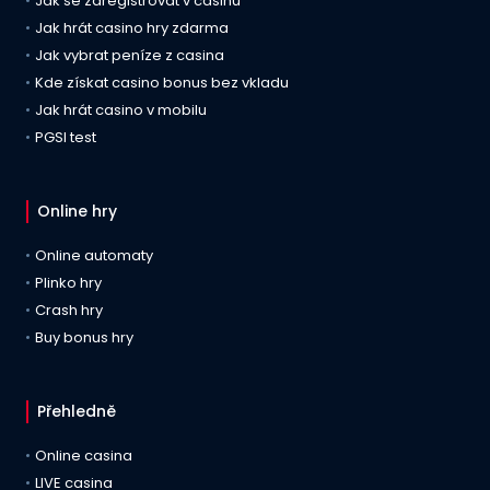
Jak se zaregistrovat v casinu
Jak hrát casino hry zdarma
Jak vybrat peníze z casina
Kde získat casino bonus bez vkladu
Jak hrát casino v mobilu
PGSI test
Online hry
Online automaty
Plinko hry
Crash hry
Buy bonus hry
Přehledně
Online casina
LIVE casina