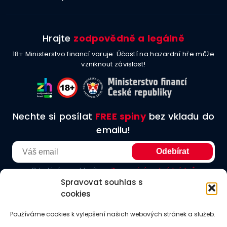
Hrajte
zodpovědně a legálně
18+ Ministerstvo financí varuje: Účastí na hazardní hře může
vzniknout závislost!
Nechte si posílat
FREE spiny
bez vkladu do
emailu!
Odesláním souhlasíte se
Zpracování osobních údajů
Spravovat souhlas s
cookies
O nás
Podmínky užití
Etické principy
Redakční zásady
Používáme cookies k vylepšení našich webových stránek a služeb.
Jak hodnotíme
Odkazy
Kontakt