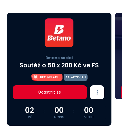
Betano social
Soutěž o 50 x 200 Kč ve FS
P
BEZ VKLADU
ZA AKTIVITU
Účastnit se
02
00
00
:
:
DNÍ
HODIN
MINUT