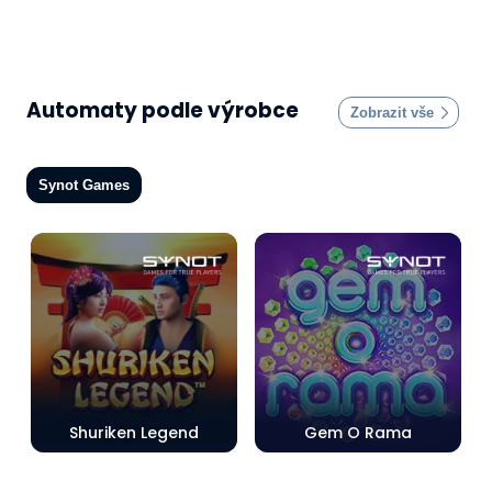
Automaty podle výrobce
Zobrazit vše
Synot Games
Shuriken Legend
Gem O Rama