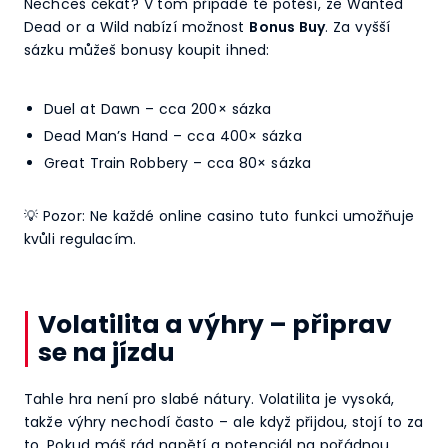
Nechceš čekat? V tom případě tě potěší, že Wanted
Dead or a Wild nabízí možnost
Bonus Buy
. Za vyšší
sázku můžeš bonusy koupit ihned:
Duel at Dawn – cca 200× sázka
Dead Man’s Hand – cca 400× sázka
Great Train Robbery – cca 80× sázka
💡 Pozor: Ne každé online casino tuto funkci umožňuje
kvůli regulacím.
Volatilita a výhry – připrav
se na jízdu
Tahle hra není pro slabé nátury. Volatilita je vysoká,
takže výhry nechodí často – ale když přijdou, stojí to za
to. Pokud máš rád napětí a potenciál na pořádnou