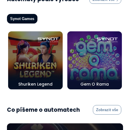
Synot Games
Shuriken Legend
Gem O Rama
Co píšeme o automatech
Zobrazit vše