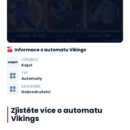
Informace o automatu Vikings
VÝROBCE:
Kajot
TYP:
Automaty
KATEGORIE:
Dobrodružství
Zjistěte více o automatu
Vikings