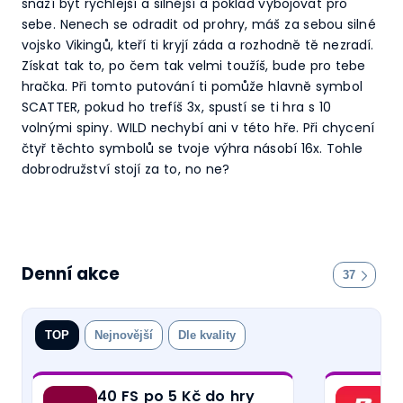
snaží být rychlejší a silnější a poklad vybojovat pro
sebe. Nenech se odradit od prohry, máš za sebou silné
vojsko Vikingů, kteří ti kryjí záda a rozhodně tě nezradí.
Získat tak to, po čem tak velmi toužíš, bude pro tebe
hračka. Při tomto putování ti pomůže hlavně symbol
SCATTER, pokud ho trefíš 3x, spustí se ti hra s 10
volnými spiny. WILD nechybí ani v této hře. Při chycení
čtyř těchto symbolů se tvoje výhra násobí 16x. Tohle
dobrodružství stojí za to, no ne?
Denní akce
37
TOP
Nejnovější
Dle kvality
40 FS po 5 Kč do hry
1