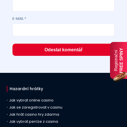
E-MAIL
*
FREE SPINY
Registrační
Hazardní hrátky
Jak vybrat online casino
Jak se zaregistrovat v casinu
Jak hrát casino hry zdarma
Jak vybrat peníze z casina