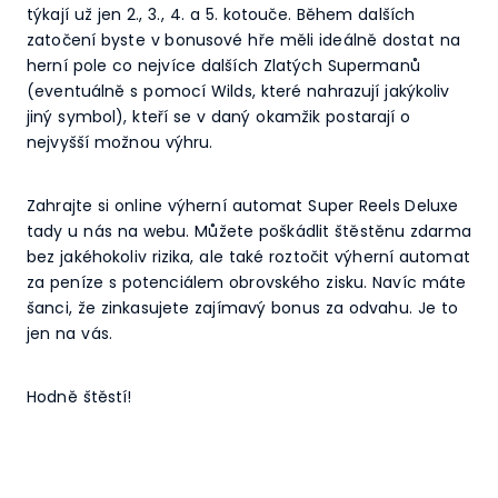
týkají už jen 2., 3., 4. a 5. kotouče. Během dalších
zatočení byste v bonusové hře měli ideálně dostat na
herní pole co nejvíce dalších Zlatých Supermanů
(eventuálně s pomocí Wilds, které nahrazují jakýkoliv
jiný symbol), kteří se v daný okamžik postarají o
nejvyšší možnou výhru.
Zahrajte si online výherní automat Super Reels Deluxe
tady u nás na webu. Můžete poškádlit štěstěnu zdarma
bez jakéhokoliv rizika, ale také roztočit výherní automat
za peníze s potenciálem obrovského zisku. Navíc máte
šanci, že zinkasujete zajímavý bonus za odvahu. Je to
jen na vás.
Hodně štěstí!