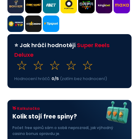
⭐ Jak hráči hodnotějí
Super Reels
Deluxe
☆
☆
☆
☆
☆
Hodnocení hráčů:
0/5
(zatím bez hodnocení)
👋 Kalkulačka
Kolik stojí free spiny?
Počet free spinů sám o sobě neprozradí, jak výhodný
casino bonus opravdu je.