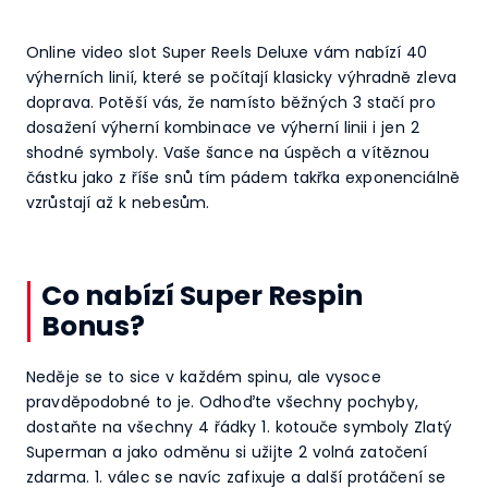
Online video slot Super Reels Deluxe vám nabízí 40
výherních linií, které se počítají klasicky výhradně zleva
doprava. Potěší vás, že namísto běžných 3 stačí pro
dosažení výherní kombinace ve výherní linii i jen 2
shodné symboly. Vaše šance na úspěch a vítěznou
částku jako z říše snů tím pádem takřka exponenciálně
vzrůstají až k nebesům.
Co nabízí Super Respin
Bonus?
Neděje se to sice v každém spinu, ale vysoce
pravděpodobné to je. Odhoďte všechny pochyby,
dostaňte na všechny 4 řádky 1. kotouče symboly Zlatý
Superman a jako odměnu si užijte 2 volná zatočení
zdarma. 1. válec se navíc zafixuje a další protáčení se