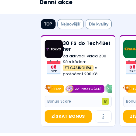
Denní akce
TOP
Nejnovější
Dle kvality
30 FS do Tech4Bet
her
Za aktivaci, vklad 200
Kč s kódem
08
08
a
CASINOHRA
SRP
SRP
protočení 200 Kč
TOP
ZA PROTOČENÍ
ZA VKLAD
T
B
Bonus Score
Bonu
ZÍSKAT BONUS
ZÍ