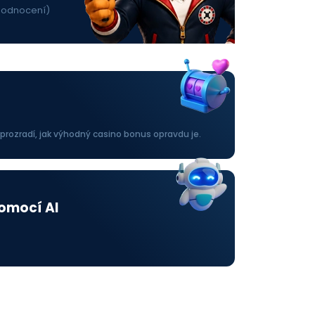
 hodnocení)
prozradí, jak výhodný casino bonus opravdu je.
omocí AI