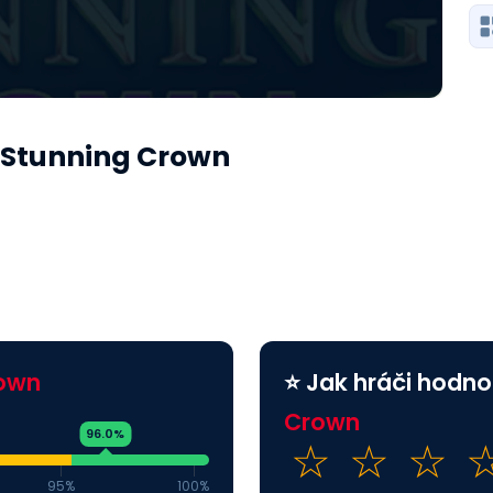
u Stunning Crown
rown
⭐ Jak hráči hodno
Crown
96.0%
☆
☆
☆
95%
100%