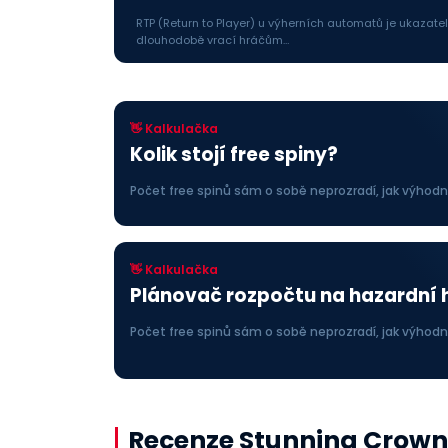
RTP (Return to Player) u výherních automatů je ukazate
dlouhodobě vrací hráčům…
👋 Kalkulačka
Kolik stojí free spiny?
Počet free spinů sám o sobě neprozradí, jak výhodn
👋 Kalkulačka
Plánovač rozpočtu na hazardní 
Počet free spinů sám o sobě neprozradí, jak výhodn
Recenze Stunning Crown