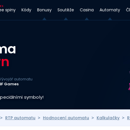
ee spiny
Kódy
Bonusy
Soutěže
Casina
Automaty
Č
rma
wn
Vývojář automatu
BF Games
peciálními symboly!
RTP automatu
Hodnocení automatu
Kalkulačky
R