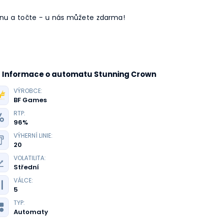
runu a točte - u nás můžete zdarma!
Informace o automatu Stunning Crown
VÝROBCE:
BF Games
RTP:
96%
VÝHERNÍ LINIE:
20
VOLATILITA:
Střední
VÁLCE:
5
TYP:
Automaty