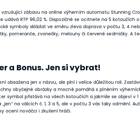
e si vzrušující zábavu na online výherním automatu Stunning C
bce udává RTP 96,02 %. Dispozičně se ocitnete na 5 kotoučích
ntické symboly skládat ve směru zleva doprava v počtu 3, 4 neb
metky, pomeranče, zvonečky, melouny či červené sedmičky. A te
ter a Bonus. Jen si vybrat!
obsažena jen v názvu, ale plní i velice důležitou roli. Zastáv
všechny obyčejné obrázky a mocně pomáhá s plněním výherních
ter symbol přistává na všech kotoučích a jakmile se objeví v 1 c
„jen“ na válcích č. 1, 3 a 5, ale v počtu 3 vás taky odmění. A
ky ocení nováčci i zkušení hráči.