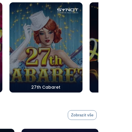
27th Cabaret
Harlequin
Zobrazit vše