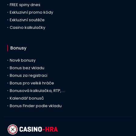
FREE spiny dnes
Exkluzivní promo kódy
Exkluzivní soutěže
Casino kalkulačky
Bonusy
Nové bonusy
Bonus bez vkladu
Bonus za registraci
Bonus pro velké hráče
Bonusová kalkulačka, RTP, …
Kalendář bonusů
Bonus Finder podle vkladu