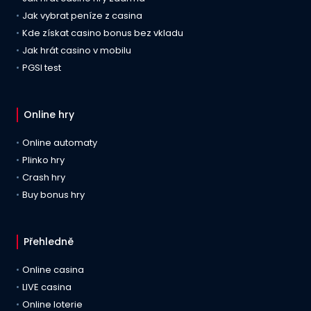
Jak vybrat peníze z casina
Kde získat casino bonus bez vkladu
Jak hrát casino v mobilu
PGSI test
Online hry
Online automaty
Plinko hry
Crash hry
Buy bonus hry
Přehledně
Online casina
LIVE casina
Online loterie