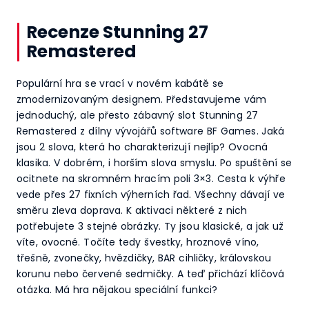
Recenze Stunning 27
Remastered
Populární hra se vrací v novém kabátě se
zmodernizovaným designem. Představujeme vám
jednoduchý, ale přesto zábavný slot Stunning 27
Remastered z dílny vývojářů software BF Games. Jaká
jsou 2 slova, která ho charakterizují nejlíp? Ovocná
klasika. V dobrém, i horším slova smyslu. Po spuštění se
ocitnete na skromném hracím poli 3×3. Cesta k výhře
vede přes 27 fixních výherních řad. Všechny dávají ve
směru zleva doprava. K aktivaci některé z nich
potřebujete 3 stejné obrázky. Ty jsou klasické, a jak už
víte, ovocné. Točíte tedy švestky, hroznové víno,
třešně, zvonečky, hvězdičky, BAR cihličky, královskou
korunu nebo červené sedmičky. A teď přichází klíčová
otázka. Má hra nějakou speciální funkci?