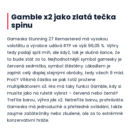
Gamble x2 jako zlatá tečka
spinu
Gameska Stunning 27 Remastered má vysokou
volatilitu a výrobce udává RTP ve výši 96,05 %. Výhry
tedy padají spíš míň, ale když, tak je slušná šance, že
to bude stát za to. Nejhodnotnější symbol gamesky je
červená sedmička, symbol štěstěny. Lákadlem je
zaplnit celý displej stejnými obrázky, tedy všech 9 míst.
Proč? Vítězná částka se pak totiž prožene
multiplikátorem x3. Hra má taky funkci Gamble, kdy si
musíte jako na ruletě vybrat – červená nebo černá?
Trefíte barvu, výhra jde x2. Netrefíte barvu, prohráváte.
Gameska má jednoduché a přehledné ovládání, takže
zaujme začátečníky nebo zkušené, ale za to extrémně
konzervativní hráče.