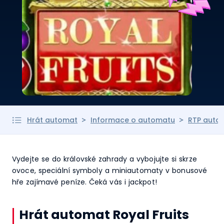
Hrát automat
Informace o automatu
RTP auto
Vydejte se do královské zahrady a vybojujte si skrze
ovoce, speciální symboly a miniautomaty v bonusové
hře zajímavé peníze. Čeká vás i jackpot!
Hrát automat Royal Fruits