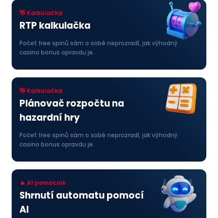
👋 Kalkulačka
RTP kalkulačka
Počet free spinů sám o sobě neprozradí, jak výhodný
casino bonus opravdu je.
👋 Kalkulačka
Plánovač rozpočtu na
hazardní hry
Počet free spinů sám o sobě neprozradí, jak výhodný
casino bonus opravdu je.
🔥 AI pomocník
Shrnutí automatu pomocí
AI