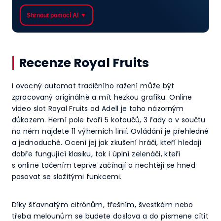
Shrnout pomocí AI
▼
Recenze Royal Fruits
I ovocný automat tradičního ražení může být
zpracovaný originálně a mít hezkou grafiku. Online
video slot Royal Fruits od Adell je toho názorným
důkazem. Herní pole tvoří 5 kotoučů, 3 řady a v součtu
na něm najdete 11 výherních linií. Ovládání je přehledné
a jednoduché. Ocení jej jak zkušení hráči, kteří hledají
dobře fungující klasiku, tak i úplní zelenáči, kteří
s online točením teprve začínají a nechtějí se hned
pasovat se složitými funkcemi.
Díky šťavnatým citrónům, třešním, švestkám nebo
třeba melounům se budete doslova a do písmene cítit