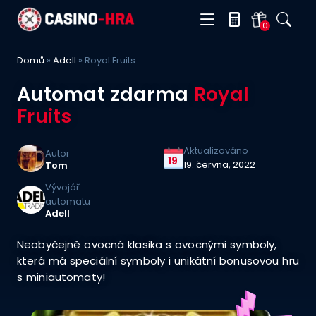
0
Domů
»
Adell
»
Royal Fruits
Automat zdarma
Royal
Fruits
Aktualizováno
Autor
19
19. června, 2022
Tom
Vývojář
automatu
Adell
Neobyčejně ovocná klasika s ovocnými symboly,
která má speciální symboly i unikátní bonusovou hru
s miniautomaty!