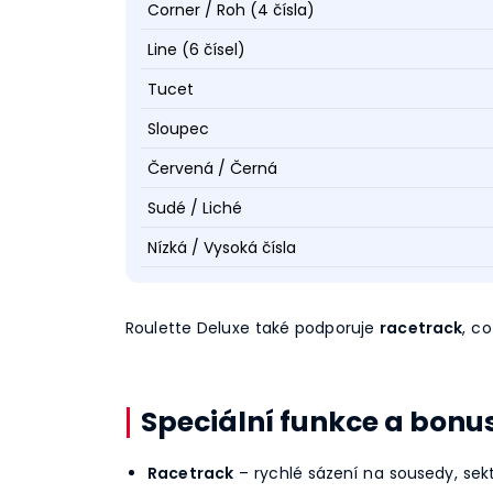
Corner / Roh (4 čísla)
Line (6 čísel)
Tucet
Sloupec
Červená / Černá
Sudé / Liché
Nízká / Vysoká čísla
Roulette Deluxe také podporuje
racetrack
, c
Speciální funkce a bonus
Racetrack
– rychlé sázení na sousedy, sek