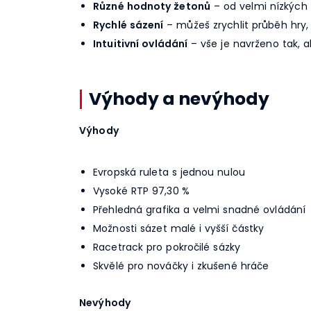
Různé hodnoty žetonů
– od velmi nízkých 
Rychlé sázení
– můžeš zrychlit průběh hry,
Intuitivní ovládání
– vše je navrženo tak, a
Výhody a nevýhody
Výhody
Evropská ruleta s jednou nulou
Vysoké RTP 97,30 %
Přehledná grafika a velmi snadné ovládání
Možnosti sázet malé i vyšší částky
Racetrack pro pokročilé sázky
Skvělé pro nováčky i zkušené hráče
Nevýhody