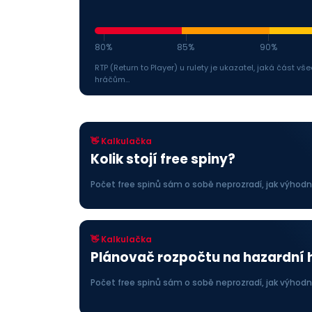
80%
85%
90%
RTP (Return to Player) u rulety je ukazatel, jaká část 
hráčům…
👋 Kalkulačka
Kolik stojí free spiny?
Počet free spinů sám o sobě neprozradí, jak výhodn
👋 Kalkulačka
Plánovač rozpočtu na hazardní 
Počet free spinů sám o sobě neprozradí, jak výhodn