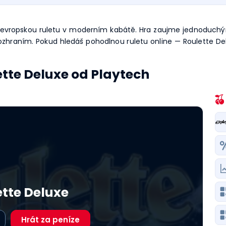
u evropskou ruletu v moderním kabátě. Hra zaujme jednoduchý
zhraním. Pokud hledáš pohodlnou ruletu online — Roulette Del
ette Deluxe od Playtech
ette Deluxe
Hrát za peníze