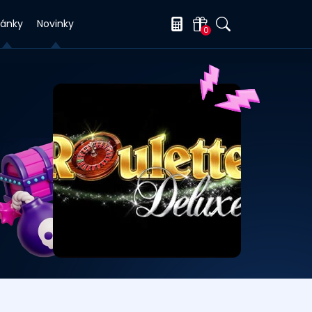
lánky
Novinky
0