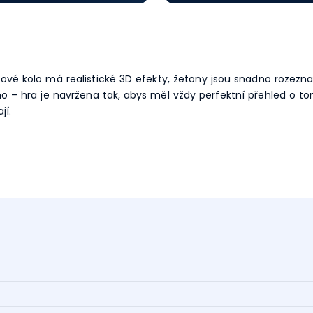
tové kolo má realistické 3D efekty, žetony jsou snadno rozezn
 – hra je navržena tak, abys měl vždy perfektní přehled o to
jí.