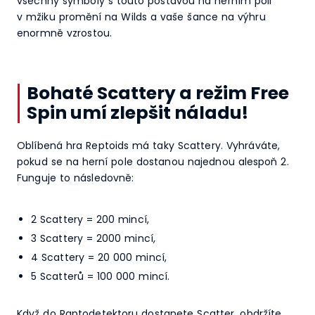
všechny symboly s touto postavou na herním poli
v mžiku promění na Wilds a vaše šance na výhru
enormně vzrostou.
Bohaté Scattery a režim Free
Spin umí zlepšit náladu!
Oblíbená hra Reptoids má taky Scattery. Vyhráváte,
pokud se na herní pole dostanou najednou alespoň 2.
Funguje to následovně:
2 Scattery = 200 mincí,
3 Scattery = 2000 mincí,
4 Scattery = 20 000 mincí,
5 Scatterů = 100 000 mincí.
Když do Raptodetektoru dostanete Scatter, obdržíte