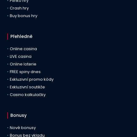
Plinko hry
Crash hry
Buy bonus hry
Přehledně
Online casina
LIVE casina
Online loterie
FREE spiny dnes
Exkluzivní promo kódy
Exkluzivní soutěže
Casino kalkulačky
Bonusy
Nové bonusy
Bonus bez vkladu