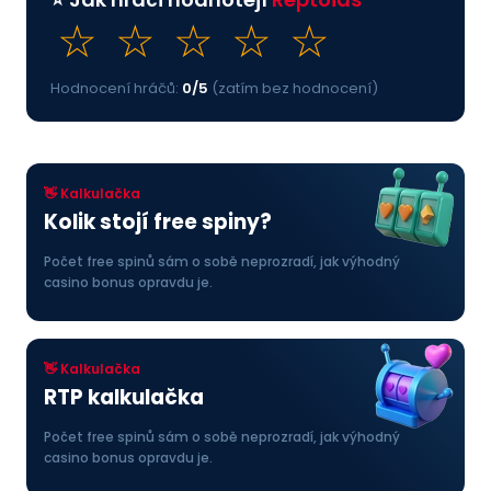
☆
☆
☆
☆
☆
Hodnocení hráčů:
0/5
(zatím bez hodnocení)
👋 Kalkulačka
Kolik stojí free spiny?
Počet free spinů sám o sobě neprozradí, jak výhodný
casino bonus opravdu je.
👋 Kalkulačka
RTP kalkulačka
Počet free spinů sám o sobě neprozradí, jak výhodný
casino bonus opravdu je.