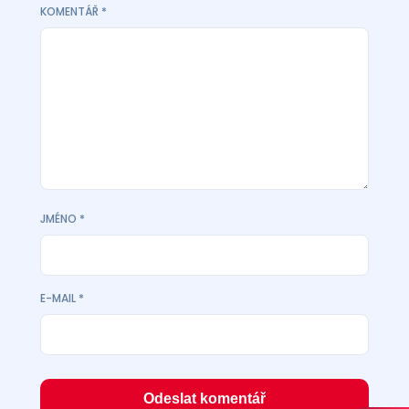
KOMENTÁŘ
*
JMÉNO
*
E-MAIL
*