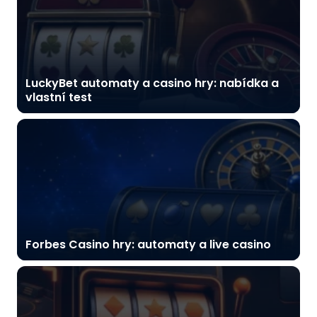
LuckyBet automaty a casino hry: nabídka a
vlastní test
Forbes Casino hry: automaty a live casino