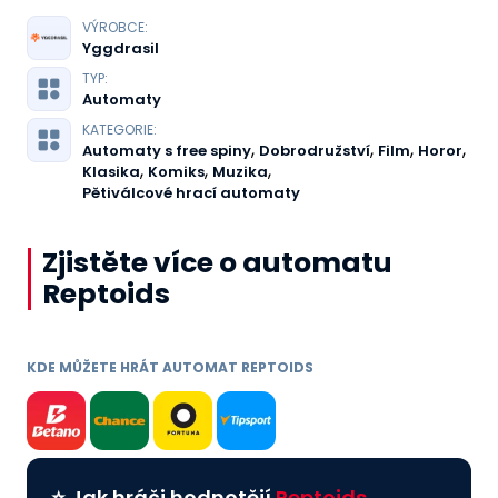
VÝROBCE:
Yggdrasil
TYP:
Automaty
KATEGORIE:
,
,
,
,
Automaty s free spiny
Dobrodružství
Film
Horor
,
,
,
Klasika
Komiks
Muzika
Pětiválcové hrací automaty
Zjistěte více o automatu
Reptoids
KDE MŮŽETE HRÁT AUTOMAT REPTOIDS
⭐ Jak hráči hodnotějí
Reptoids