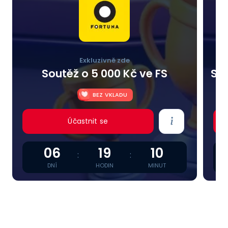
Exkluzivně zde
Soutěž o 5 000 Kč ve FS
Sou
BEZ VKLADU
Účastnit se
06
19
10
:
:
DNÍ
HODIN
MINUT