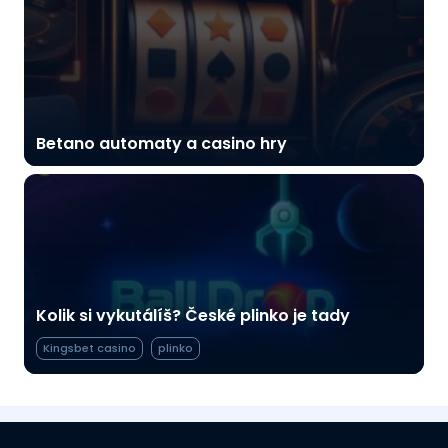
Betano automaty a casino hry
Kolik si vykutálíš? České plinko je tady
Kingsbet casino
plinko