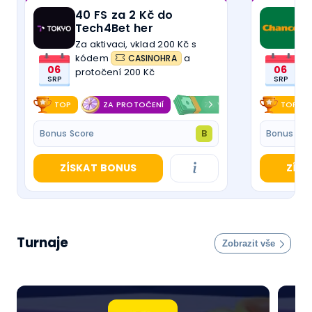
40 FS za 2 Kč do
1
Tech4Bet her
Za protočení 200 Kč. Hraj
Za aktivaci, vklad 200 Kč s
de
4 
kódem
a
CASINOHRA
06
06
protočení 200 Kč
SRP
SRP
TOP
ZA PROTOČENÍ
ZA VKLAD
TOP
B
Bonus Score
Bonus Sco
ZÍSKAT BONUS
ZÍSK
Turnaje
Zobrazit vše