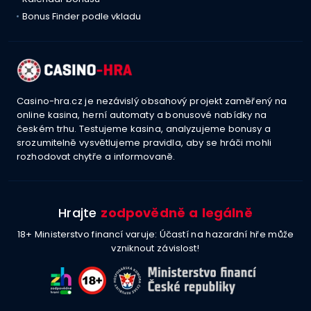
Bonus Finder podle vkladu
Casino-hra.cz je nezávislý obsahový projekt zaměřený na
online kasina, herní automaty a bonusové nabídky na
českém trhu. Testujeme kasina, analyzujeme bonusy a
srozumitelně vysvětlujeme pravidla, aby se hráči mohli
rozhodovat chytře a informovaně.
Hrajte
zodpovědně a legálně
18+ Ministerstvo financí varuje: Účastí na hazardní hře může
vzniknout závislost!