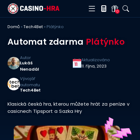
0
Domů
»
Tech4Bet
»
Plátýnko
Automat zdarma
Plátýnko
Autor
Aktualizováno
Lukáš
11
11. října, 2023
Nenadál
Vývojář
automatu
Tech4Bet
Klasická česká hra, kterou můžete hrát za peníze v
casicnech Tipsport a Sazka Hry