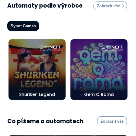
Automaty podle výrobce
Zobrazit vše
Synot Games
Shuriken Legend
Gem O Rama
Co píšeme o automatech
Zobrazit vše