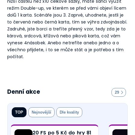
nižší částku než x10 celkové sázky, máte šanci využít
režim Double-up, ve kterém se před vámi objeví lícem
dolů 1 karta. Scénáře jsou 3. Zaprvé, uhodnete, jestli je
to červená nebo černá karta, tím se výhra zdvojnásobí.
Zadruhé, jste borci a trefíte přesný vzor, tedy zda je to
kárová, srdcová, křížová nebo piková karta, což vám
vynese 4násobek. Anebo netrefíte anebo jedno a o
všechno přijdete, i to se může stát a je potřeba s tím
počítat.
Denní akce
29
TOP
Nejnovější
Dle kvality
20 FS po 5 Kč do hry 81
3