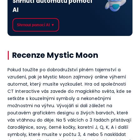
Shrnutí automatu pomocí
AI
Shrnout pomocí AI
▼
Recenze Mystic Moon
Pokud toužíte po dobrodružství plném tajemství a
vzrušení, pak je Mystic Moon zajímavý online výherní
automat, který musíte vyzkoušet. Hra od společnosti
CT Interactive vás zavede do magického světa, kde se
setkáte s kouzelnými symboly a nekonečnými
možnostmi na výhru. Vývojáři si dali záležet na
poutavém grafickém designu a živých barvách, které
vás vtáhnou do děje. Na 5 válcích o 3 řadách přistávají
čarodějnice, sovy, černé kočky, karetní J, Q, K, A i další
symboly, které musíte v počtu 3, 4 nebo 5 naskládat