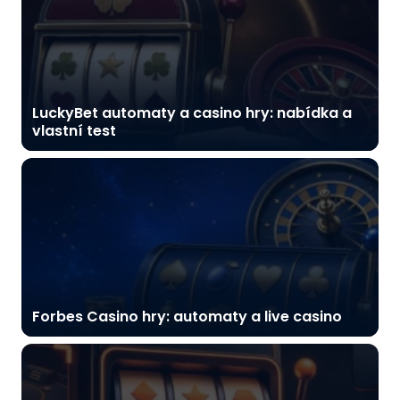
LuckyBet automaty a casino hry: nabídka a
vlastní test
Forbes Casino hry: automaty a live casino