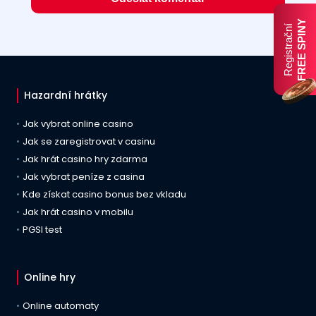
FREE SPINY
Registrační
Hazardní hrátky
Jak vybrat online casino
Jak se zaregistrovat v casinu
Jak hrát casino hry zdarma
Jak vybrat peníze z casina
Kde získat casino bonus bez vkladu
Jak hrát casino v mobilu
PGSI test
Online hry
Online automaty