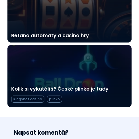
Betano automaty a casino hry
Kolik si vykutálíš? České plinko je tady
Kingsbet casino
plinko
Napsat komentář