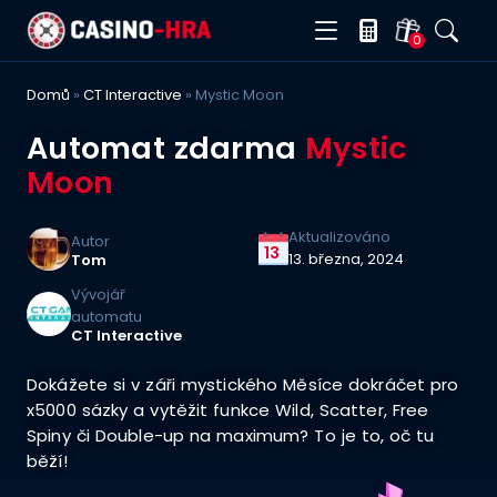
0
Domů
»
CT Interactive
»
Mystic Moon
Automat zdarma
Mystic
Moon
Aktualizováno
Autor
13
13. března, 2024
Tom
Vývojář
automatu
CT Interactive
Dokážete si v záři mystického Měsíce dokráčet pro
x5000 sázky a vytěžit funkce Wild, Scatter, Free
Spiny či Double-up na maximum? To je to, oč tu
běží!