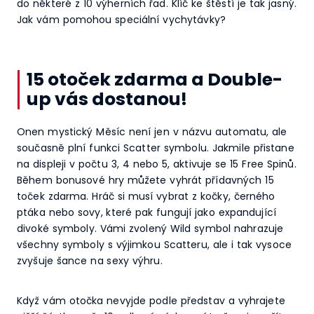
do některé z 10 výherních řad. Klíč ke štěstí je tak jasný.
Jak vám pomohou speciální vychytávky?
15 otoček zdarma a Double-
up vás dostanou!
Onen mystický Měsíc není jen v názvu automatu, ale
současně plní funkci Scatter symbolu. Jakmile přistane
na displeji v počtu 3, 4 nebo 5, aktivuje se 15 Free Spinů.
Během bonusové hry můžete vyhrát přídavných 15
toček zdarma. Hráč si musí vybrat z kočky, černého
ptáka nebo sovy, které pak fungují jako expandující
divoké symboly. Vámi zvolený Wild symbol nahrazuje
všechny symboly s výjimkou Scatteru, ale i tak vysoce
zvyšuje šance na sexy výhru.
Když vám otočka nevyjde podle představ a vyhrajete