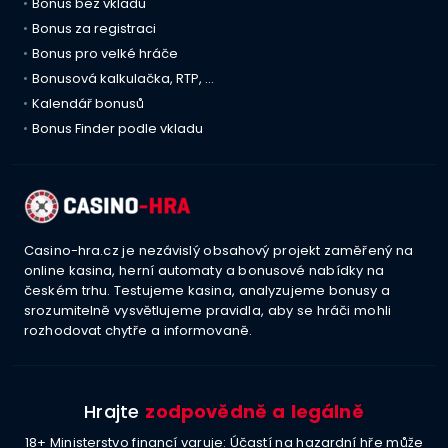
Bonus bez vkladu
Bonus za registraci
Bonus pro velké hráče
Bonusová kalkulačka, RTP, …
Kalendář bonusů
Bonus Finder podle vkladu
Casino-hra.cz je nezávislý obsahový projekt zaměřený na
online kasina, herní automaty a bonusové nabídky na
českém trhu. Testujeme kasina, analyzujeme bonusy a
srozumitelně vysvětlujeme pravidla, aby se hráči mohli
rozhodovat chytře a informovaně.
Hrajte
zodpovědně a legálně
18+ Ministerstvo financí varuje: Účastí na hazardní hře může