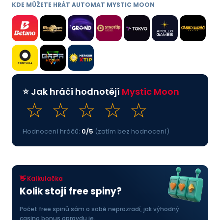
KDE MŮŽETE HRÁT AUTOMAT MYSTIC MOON
⭐ Jak hráči hodnotějí
Mystic Moon
☆
☆
☆
☆
☆
Hodnocení hráčů:
0/5
(zatím bez hodnocení)
👋 Kalkulačka
Kolik stojí free spiny?
Počet free spinů sám o sobě neprozradí, jak výhodný
casino bonus opravdu je.