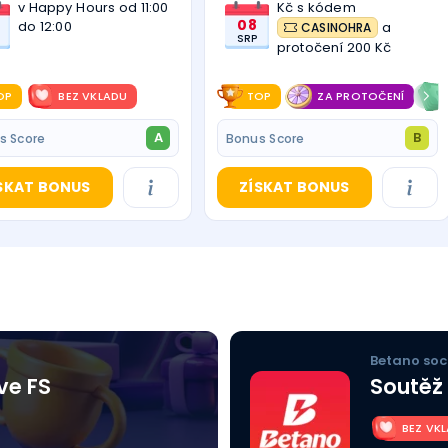
v Happy Hours od 11:00
Kč s kódem
08
do 12:00
a
CASINOHRA
SRP
protočení 200 Kč
OP
BEZ VKLADU
TOP
ZA PROTOČENÍ
A
B
s Score
Bonus Score
SKAT BONUS
ZÍSKAT BONUS
Betano soc
ve FS
Soutěž 
BEZ VK