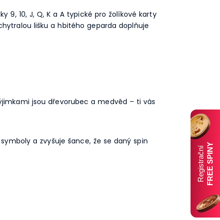
9, 10, J, Q, K a A typické pro žolíkové karty
hytralou lišku a hbitého geparda doplňuje
výjimkami jsou dřevorubec a medvěd – ti vás
 symboly a zvyšuje šance, že se daný spin
FREE SPINY
Registrační