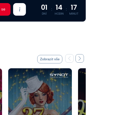
01
14
17
:
:
 se
DNÍ
HODIN
MINUT
Zobrazit vše