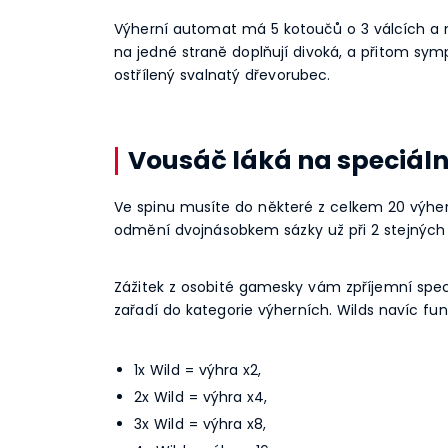
Výherní automat má 5 kotoučů o 3 válcích a na 
na jedné straně doplňují divoká, a přitom sy
ostřílený svalnatý dřevorubec.
Vousáč láká na speciáln
Ve spinu musíte do některé z celkem 20 výher
odmění dvojnásobkem sázky už při 2 stejnýc
Zážitek z osobité gamesky vám zpříjemní speci
zařadí do kategorie výherních. Wilds navíc fung
1x Wild = výhra x2,
2x Wild = výhra x4,
3x Wild = výhra x8,