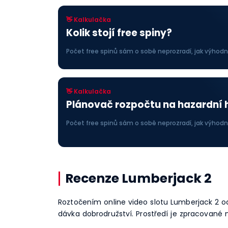
👋 Kalkulačka
Kolik stojí free spiny?
Počet free spinů sám o sobě neprozradí, jak výhodn
👋 Kalkulačka
Plánovač rozpočtu na hazardní 
Počet free spinů sám o sobě neprozradí, jak výhodn
Recenze Lumberjack 2
Roztočením online video slotu Lumberjack 2 o
dávka dobrodružství. Prostředí je zpracované 