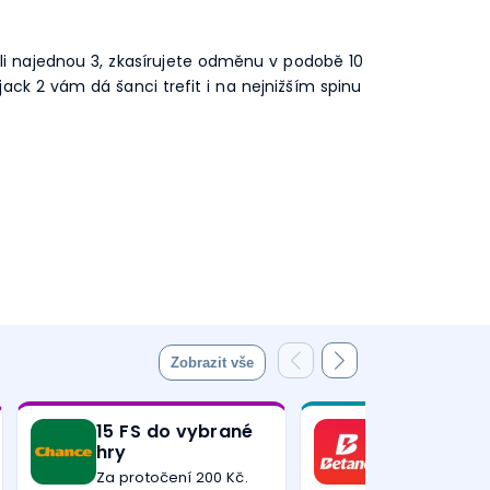
i najednou 3, zkasírujete odměnu v podobě 10
ck 2 vám dá šanci trefit i na nejnižším spinu
Zobrazit vše
15 FS do vybrané
FS v Betano
hry
grilovačce
Za protočení 200 Kč.
Vyber si jeden ze 3