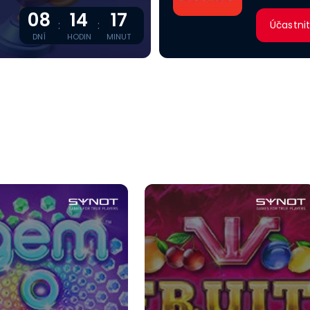
08
14
17
:
:
Účastnit
DNÍ
HODIN
MINUT