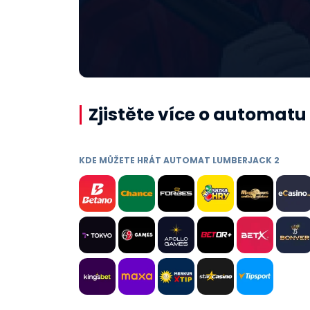
Zjistěte více o automat
KDE MŮŽETE HRÁT AUTOMAT LUMBERJACK 2