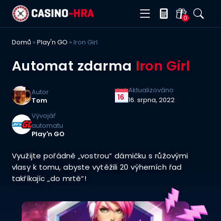
0
Domů
»
Play'n GO
»
Iron Girl
Automat zdarma
Iron Girl
Aktualizováno
Autor
16
16. srpna, 2022
Tom
Vývojář
automatu
Play'n GO
Využijte pořádně „vostrou“ dámičku s růžovými
vlasy k tomu, abyste vytěžili 20 výherních řad
takříkajíc „do mrtě“!