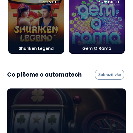
Shuriken Legend
Gem O Rama
Co píšeme o automatech
Zobrazit vše