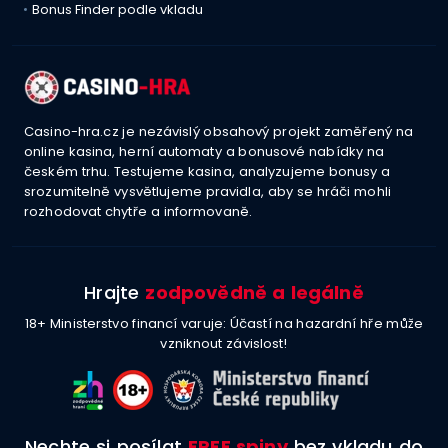
Bonus Finder podle vkladu
Casino-hra.cz je nezávislý obsahový projekt zaměřený na
online kasina, herní automaty a bonusové nabídky na
českém trhu. Testujeme kasina, analyzujeme bonusy a
srozumitelně vysvětlujeme pravidla, aby se hráči mohli
rozhodovat chytře a informovaně.
Hrajte
zodpovědně a legálně
18+ Ministerstvo financí varuje: Účastí na hazardní hře může
vzniknout závislost!
Nechte si posílat
FREE spiny
bez vkladu do