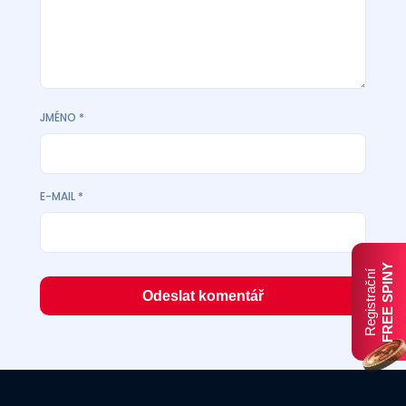
JMÉNO
*
E-MAIL
*
FREE SPINY
Registrační