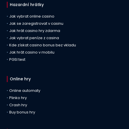
Hazardní hrátky
Jak vybrat online casino
Jak se zaregistrovat v casinu
Jak hrát casino hry zdarma
Jak vybrat peníze z casina
Kde získat casino bonus bez vkladu
Jak hrát casino v mobilu
PGSI test
Online hry
Online automaty
Plinko hry
Crash hry
Buy bonus hry