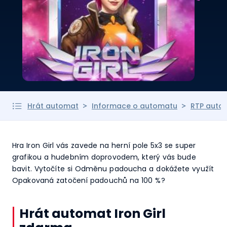
Hrát automat
Informace o automatu
RTP auto
Hra Iron Girl vás zavede na herní pole 5x3 se super
grafikou a hudebním doprovodem, který vás bude
bavit. Vytočíte si Odměnu padoucha a dokážete využít
Opakovaná zatočení padouchů na 100 %?
Hrát automat Iron Girl