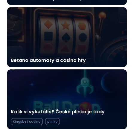
Betano automaty a casino hry
Kolik si vykutálíš? České plinko je tady
Kingsbet casino
plinko