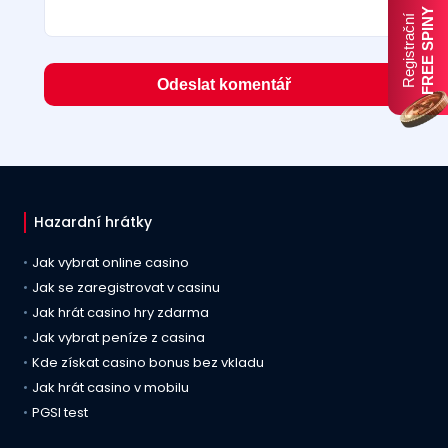
FREE SPINY
Registrační
Hazardní hrátky
Jak vybrat online casino
Jak se zaregistrovat v casinu
Jak hrát casino hry zdarma
Jak vybrat peníze z casina
Kde získat casino bonus bez vkladu
Jak hrát casino v mobilu
PGSI test