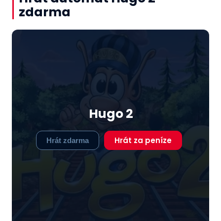
zdarma
Hugo 2
Hrát za peníze
Hrát zdarma