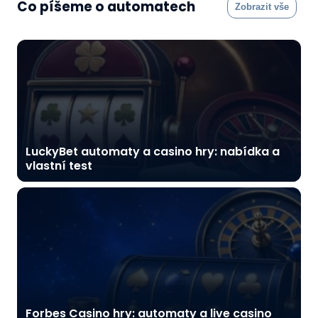
Co píšeme o automatech
Zobrazit vše
LuckyBet automaty a casino hry: nabídka a
vlastní test
Forbes Casino hry: automaty a live casino