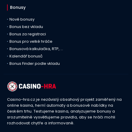
Bonusy
Nové bonusy
Bonus bez vkladu
Bonus za registraci
Bonus pro velké hráče
Bonusová kalkulačka, RTP, …
Kalendář bonusů
Bonus Finder podle vkladu
Casino-hra.cz je nezávislý obsahový projekt zaměřený na
online kasina, herní automaty a bonusové nabídky na
českém trhu. Testujeme kasina, analyzujeme bonusy a
srozumitelně vysvětlujeme pravidla, aby se hráči mohli
rozhodovat chytře a informovaně.