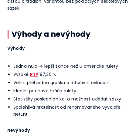
čistou a tradiční variantou bez pokročilých sektorových
sázek.
Výhody a nevýhody
Výhody
Jedna nula → lepší šance než u americké rulety
Vysoké
RTP
97,30 %
Velmi přehledná grafika a intuitivní ovládání
Ideální pro nové hráče rulety
Statistiky posledních kol a možnost ukládat sázky
Spolehlivá hratelnost od renomovaného vývojáře
NetEnt
Nevýhody