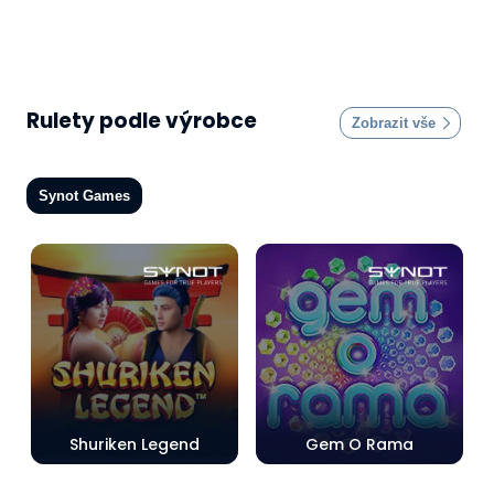
Rulety podle výrobce
Zobrazit vše
Synot Games
Shuriken Legend
Gem O Rama