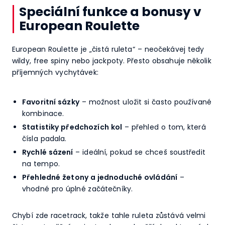
Speciální funkce a bonusy v
European Roulette
European Roulette je „čistá ruleta“ – neočekávej tedy
wildy, free spiny nebo jackpoty. Přesto obsahuje několik
příjemných vychytávek:
Favoritní sázky
– možnost uložit si často používané
kombinace.
Statistiky předchozích kol
– přehled o tom, která
čísla padala.
Rychlé sázení
– ideální, pokud se chceš soustředit
na tempo.
Přehledné žetony a jednoduché ovládání
–
vhodné pro úplné začátečníky.
Chybí zde racetrack, takže tahle ruleta zůstává velmi