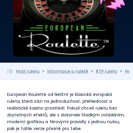
Hrát ruletu
Informace o ruletě
RTP rulety
Hod
European Roulette od NetEnt je klasická evropská
ruleta, která sází na jednoduchost, přehlednost a
realistické kasino-prostředí. Pokud chceš ruletu bez
zbytečných efektů, ale s dokonale hladkým ovládáním,
moderní grafikou a férovými pravidly s jednou nulou,
pak je tahle verze přesně pro tebe.