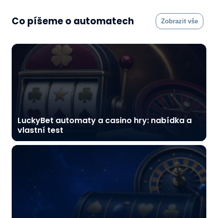
Co píšeme o automatech
Zobrazit vše
LuckyBet automaty a casino hry: nabídka a
vlastní test