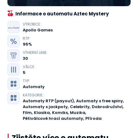
Informace o automatu Aztec Mystery
VÝROBCE:
Apollo Games
RTP:
95%
VÝHERNÍ LINIE:
30
VÁLCE:
5
TYP:
Automaty
KATEGORIE:
,
,
Automaty RTP (payout)
Automaty s free spiny
,
,
,
Automaty s jackpoty
Celebrity
Dobrodružství
,
,
,
,
Film
Klasika
Komiks
Muzika
,
Pětiválcové hrací automaty
Příroda
Zjistěte více o automatu