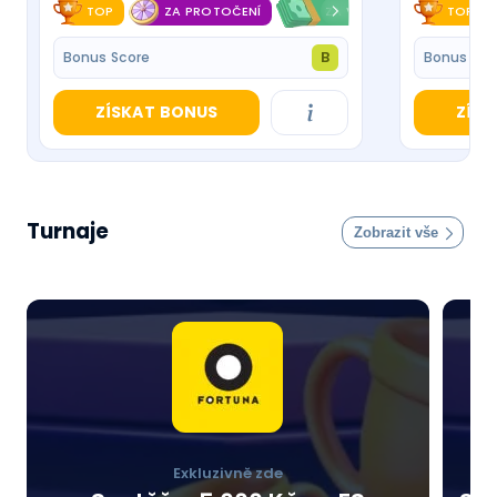
TOP
ZA PROTOČENÍ
ZA VKLAD
TOP
B
Bonus Score
Bonus Sco
ZÍSKAT BONUS
ZÍSK
Turnaje
Zobrazit vše
Exkluzivně zde