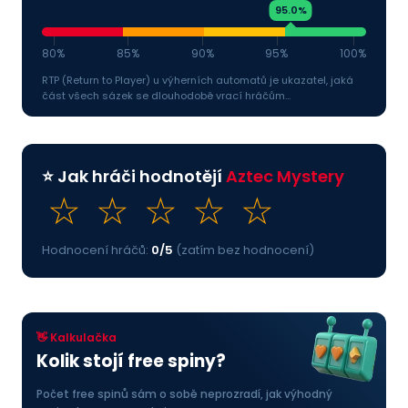
95.0%
80%
85%
90%
95%
100%
RTP (Return to Player) u výherních automatů je ukazatel, jaká
část všech sázek se dlouhodobě vrací hráčům…
⭐ Jak hráči hodnotějí
Aztec Mystery
☆
☆
☆
☆
☆
Hodnocení hráčů:
0/5
(zatím bez hodnocení)
👋 Kalkulačka
Kolik stojí free spiny?
Počet free spinů sám o sobě neprozradí, jak výhodný