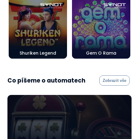
Shuriken Legend
Gem O Rama
Co píšeme o automatech
Zobrazit vše