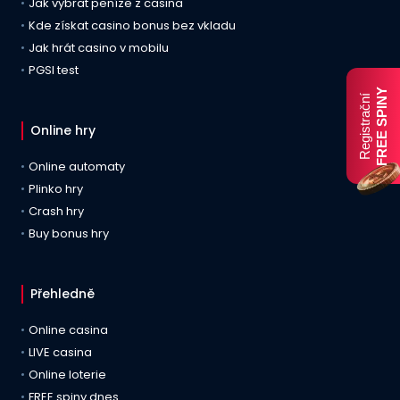
Jak vybrat peníze z casina
Kde získat casino bonus bez vkladu
Jak hrát casino v mobilu
PGSI test
FREE SPINY
Registrační
Online hry
Online automaty
Plinko hry
Crash hry
Buy bonus hry
Přehledně
Online casina
LIVE casina
Online loterie
FREE spiny dnes