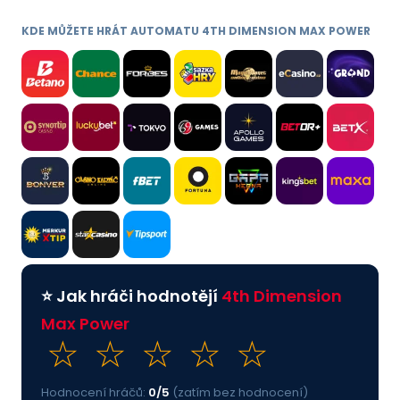
KDE MŮŽETE HRÁT AUTOMATU 4TH DIMENSION MAX POWER
⭐ Jak hráči hodnotějí
4th Dimension
Max Power
☆
☆
☆
☆
☆
Hodnocení hráčů:
0/5
(zatím bez hodnocení)