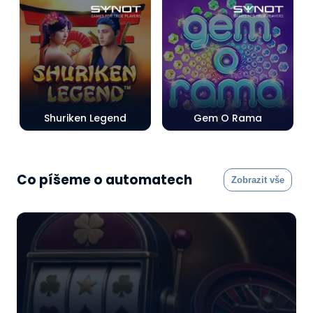
Shuriken Legend
Gem O Rama
Co píšeme o automatech
Zobrazit vše