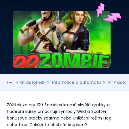
Hrát automat
Informace o automatu
RTP auto
Zážitek ze hry 100 Zombies kromě skvělé grafiky a
hudební kulisy umocňují symboly Wild a Scatter,
bonusové otočky zdarma nebo unikátní režim Hop
nebo trop. Dokážete obehrát krupiéra?