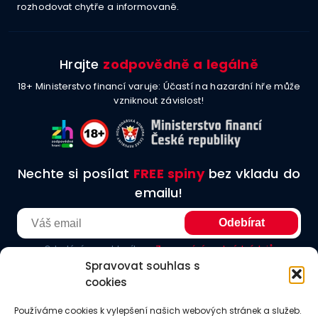
rozhodovat chytře a informovaně.
Hrajte
zodpovědně a legálně
18+ Ministerstvo financí varuje: Účastí na hazardní hře může
vzniknout závislost!
Nechte si posílat
FREE spiny
bez vkladu do
emailu!
Odesláním souhlasíte se
Zpracování osobních údajů
Spravovat souhlas s
cookies
O nás
Podmínky užití
Etické principy
Redakční zásady
Používáme cookies k vylepšení našich webových stránek a služeb.
Jak hodnotíme
Odkazy
Kontakt