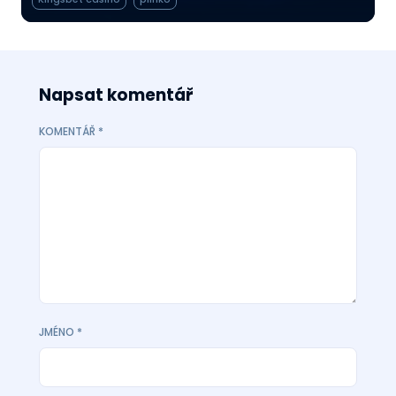
Napsat komentář
KOMENTÁŘ
*
JMÉNO
*