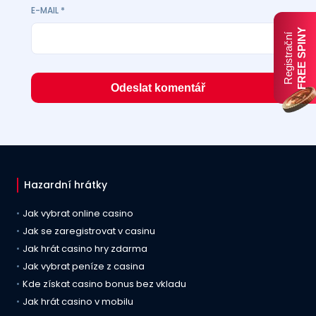
E-MAIL
*
FREE SPINY
Registrační
Hazardní hrátky
Jak vybrat online casino
Jak se zaregistrovat v casinu
Jak hrát casino hry zdarma
Jak vybrat peníze z casina
Kde získat casino bonus bez vkladu
Jak hrát casino v mobilu