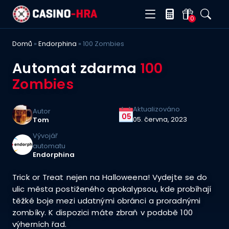
0
Domů
»
Endorphina
»
100 Zombies
Automat zdarma
100
Zombies
Aktualizováno
Autor
05
05. června, 2023
Tom
Vývojář
automatu
Endorphina
Trick or Treat nejen na Halloweena! Vydejte se do
ulic města postiženého apokalypsou, kde probíhají
těžké boje mezi udatnými obránci a proradnými
zombíky. K dispozici máte zbraň v podobě 100
výherních řad.