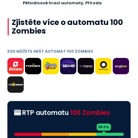
,
Pětiválcové hrací automaty
Příroda
Zjistěte více o automatu 100
Zombies
KDE MŮŽETE HRÁT AUTOMAT 100 ZOMBIES
🎰 RTP automatu
100 Zombies
96.0%