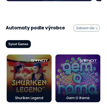
Automaty podle výrobce
Zobrazit vše
Synot Games
Shuriken Legend
Gem O Rama