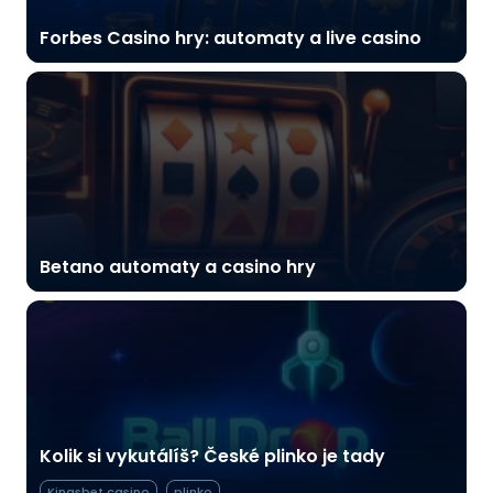
Forbes Casino hry: automaty a live casino
Betano automaty a casino hry
Kolik si vykutálíš? České plinko je tady
Kingsbet casino
plinko