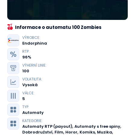
Informace o automatu 100 Zombies
VÝROBCE:
Endorphina
RTP:
96%
VÝHERNÍ LINIE:
100
VOLATILITA:
Vysoká
VÁLCE:
5
TYP:
Automaty
KATEGORIE:
,
,
Automaty RTP (payout)
Automaty s free spiny
,
,
,
,
,
Dobrodružství
Film
Horor
Komiks
Muzika