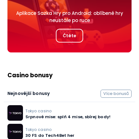
Aplikace Sazka Hry pro Android: oblíbené hry
neustále po ruce
Čtěte
Casino bonusy
Nejnovější bonusy
Více bonusů
Tokyo casino
Srpnové mise: splň 4 mise, sbírej body!
Tokyo casino
30 FS do Tech4Bet her