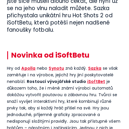
jste sice museli dlouho čekat, ale nyní už
se na jeho vlnu naladit můžete. Sazka
přichystala unikátní hru Hot Shots 2 od
iSoftBetu, která potěší nejen nadšené
fanoušky fotbalu.
Novinka od iSoftBetu
Hry od
Apolla
nebo
Synotu
zná každý.
Sazka
se však
zaměřuje i na výrobce, jejichž hry jiní poskytovatelé
nenabízí.
Rostoucí vývojářské studio
iSoftBet
je
důkazem toho, že i méně známí výrobci automatů
dokážou vytvořit poutavou a zábavnou hru. Tvůrci se
snaží vyvíjet interaktivní hry, které kombinují různé
prvky tak, aby si každý hráč přišel na své. Hry jsou
jednoduché, příjemně graficky zpracované a
nedisponují složitými pravidly. Jsou tak přístupné všem
hráčům – náročným i začínajícím. Jednou z nich je