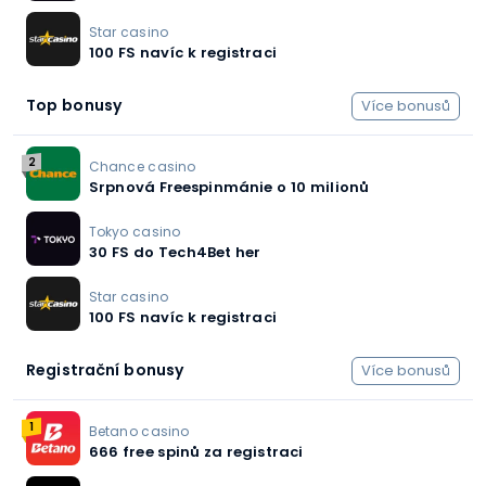
Star casino
100 FS navíc k registraci
Top bonusy
Více bonusů
2
Chance casino
Srpnová Freespinmánie o 10 milionů
Tokyo casino
30 FS do Tech4Bet her
Star casino
100 FS navíc k registraci
Registrační bonusy
Více bonusů
1
Betano casino
666 free spinů za registraci