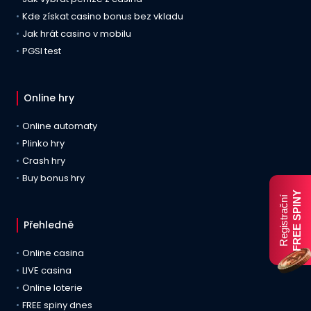
Kde získat casino bonus bez vkladu
Jak hrát casino v mobilu
PGSI test
Online hry
Online automaty
Plinko hry
Crash hry
Buy bonus hry
FREE SPINY
Registrační
Přehledně
Online casina
LIVE casina
Online loterie
FREE spiny dnes