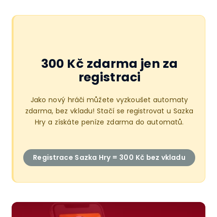
300 Kč zdarma jen za
registraci
Jako nový hráči můžete vyzkoušet automaty
zdarma, bez vkladu! Stačí se registrovat u Sazka
Hry a získáte peníze zdarma do automatů.
Registrace Sazka Hry = 300 Kč bez vkladu