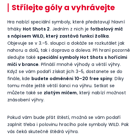
Střílejte góly a vyhrávejte
Hra nabízí speciální symboly, které představují hlavní
trháky
Hot Shots 2
. Jedním z nich je
fotbalový míč
s nápisem WILD, který zastává funkci žolíka
.
Objevuje se v 3.–5. sloupci a dokáže se rozkutálet jak
nahoru a dolů, tak i doprava a doleva. Při hraní pozorně
sledujte také
speciální symboly Hot Shots s hořícími
míči v brance
. Přináší mnohé výhody a větší výhry.
Když se vám podaří získat jich 3–5, dostanete se do
finále, kde
budete odměněni 10–20 free spiny
. Díky
tomu máte ještě větší šanci na výhru. Setkat se
můžete také se
zlatým míčem
, který nabízí možnost
znásobení výhry.
Pokud vám bude přát štěstí, možná se vám podaří
zaplnit třeba i polovinu hracího pole symboly WILD. Pak
vás čeká skutečně štědrá výhra.