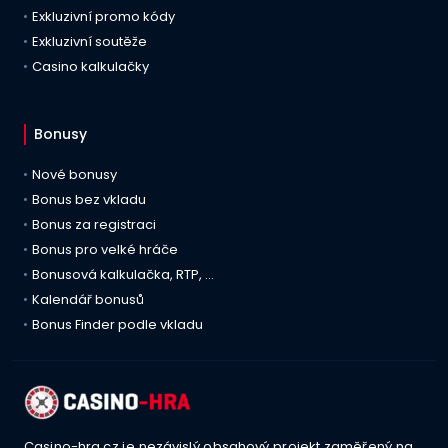
Exkluzivní promo kódy
Exkluzivní soutěže
Casino kalkulačky
Bonusy
Nové bonusy
Bonus bez vkladu
Bonus za registraci
Bonus pro velké hráče
Bonusová kalkulačka, RTP, …
Kalendář bonusů
Bonus Finder podle vkladu
Casino-hra.cz je nezávislý obsahový projekt zaměřený na