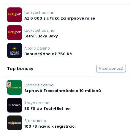
Luckybet casino
Až 6 000 zlaťáků za srpnové mise
Luckybet casino
Letní Lucky Boxy
Apollo casino
Bonus týdne až 750 Kč
Top bonusy
Více bonusů
2
Chance casino
Srpnová Freespinmánie o 10 milionů
Tokyo casino
30 FS do Tech4Bet her
Star casino
100 FS navíc k registraci