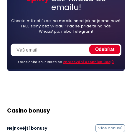
emailu!
Chcete mít notifikaci na mobilu hned jak najdeme nové
FREE spiny bez vkladu? Pak se přidejte na náš
WhatsApp, nebo Telegram!
Odesláním souhlasíte se
Zpracování osobních údajů
Casino bonusy
Nejnovější bonusy
Více bonusů