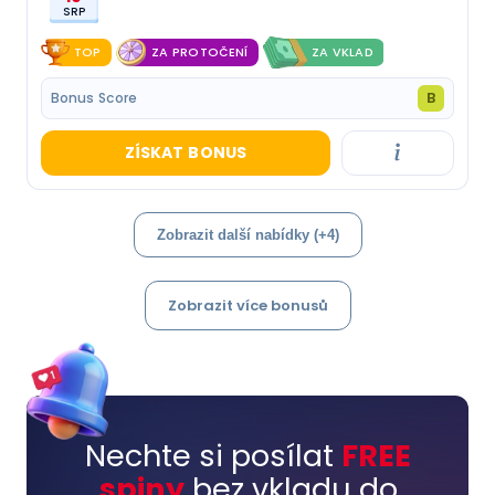
SRP
TOP
ZA PROTOČENÍ
ZA VKLAD
B
Bonus Score
ZÍSKAT BONUS
Zobrazit další nabídky (+4)
Zobrazit více bonusů
Nechte si posílat
FREE
spiny
bez vkladu do