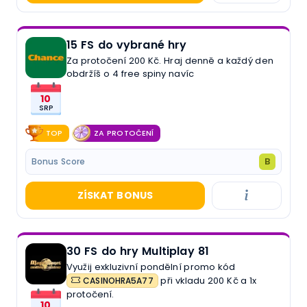
15 FS do vybrané hry
Za protočení 200 Kč. Hraj denně a každý den
obdržíš o 4 free spiny navíc
10
SRP
TOP
ZA PROTOČENÍ
B
Bonus Score
ZÍSKAT BONUS
30 FS do hry Multiplay 81
Využij exkluzivní pondělní promo kód
při vkladu 200 Kč a 1x
CASINOHRA5A77
protočení.
10