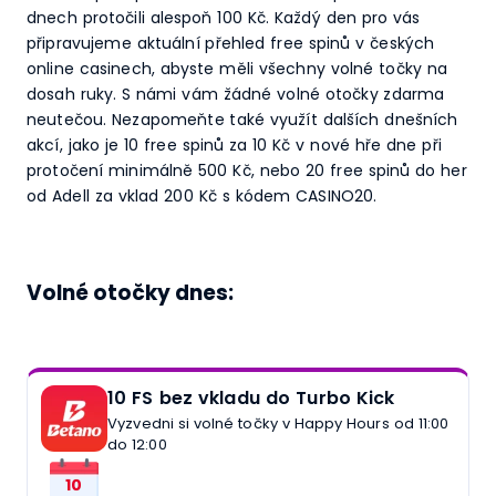
dnech protočili alespoň 100 Kč. Každý den pro vás
připravujeme aktuální přehled free spinů v českých
online casinech, abyste měli všechny volné točky na
dosah ruky. S námi vám žádné volné otočky zdarma
neutečou. Nezapomeňte také využít dalších dnešních
akcí, jako je 10 free spinů za 10 Kč v nové hře dne při
protočení minimálně 500 Kč, nebo 20 free spinů do her
od Adell za vklad 200 Kč s kódem CASINO20.
Volné otočky dnes:
10 FS bez vkladu do Turbo Kick
Vyzvedni si volné točky v Happy Hours od 11:00
do 12:00
10