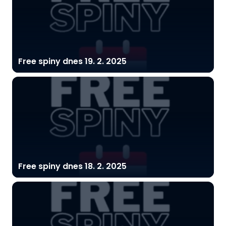
Free spiny dnes 19. 2. 2025
Free spiny dnes 18. 2. 2025