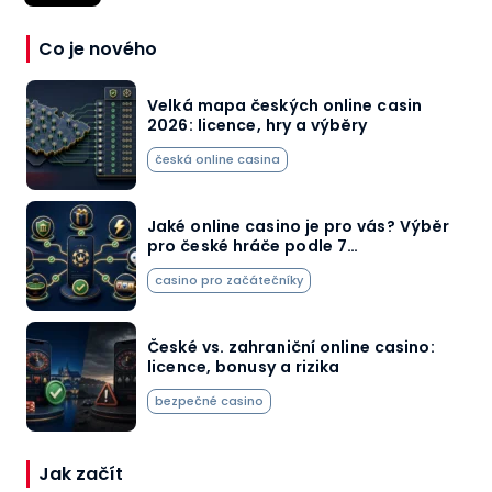
Co je nového
Velká mapa českých online casin
2026: licence, hry a výběry
česká online casina
Jaké online casino je pro vás? Výběr
pro české hráče podle 7…
casino pro začátečníky
České vs. zahraniční online casino:
licence, bonusy a rizika
bezpečné casino
Jak začít