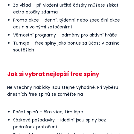
Za vklad – při vložení určité částky můžete získat
extra otočky zdarma
Promo akce – denní, týdenní nebo speciální akce
casin s volnými zatočeními
Věrnostní programy – odměny pro aktivní hráče
Turnaje – free spiny jako bonus za účast v casino
soutěžích
Jak si vybrat nejlepší free spiny
Ne všechny nabídky jsou stejně výhodné. Při výběru
dnešních free spinů se zaměřte na
Počet spinů – čím více, tím lépe
Sázkové požadavky – ideální jsou spiny bez
podmínek protočení