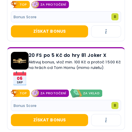
TOP
ZA PROTOČENÍ
B
Bonus Score
ZÍSKAT BONUS
20 FS po 5 Kč do hry 81 Joker X
Aktivuj bonus, vlož min. 100 Kč a protoč 1 500 Kč
na hrách od Tom Hornu (mimo ruletu).
06
SRP
TOP
ZA PROTOČENÍ
ZA VKLAD
B
Bonus Score
ZÍSKAT BONUS