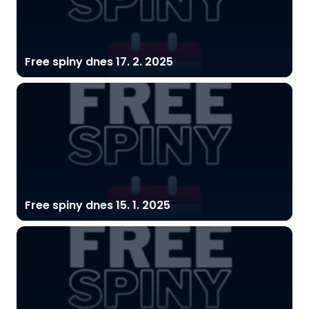
Free spiny dnes 17. 2. 2025
Free spiny dnes 15. 1. 2025