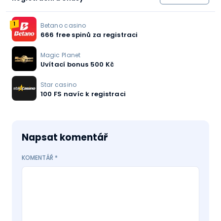
1
Betano casino
666 free spinů za registraci
Magic Planet
Uvítací bonus 500 Kč
Star casino
100 FS navíc k registraci
Napsat komentář
KOMENTÁŘ
*