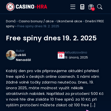
0
Domů
»
Casino bonusy / akce
»
Ukončené akce
»
Dnešní FREE
spiny
»
Free spiny dnes 19. 2. 2025
Free spiny dnes 19. 2. 2025
Autor
Aktualizováno
Lukáš
19
19. února, 2025
Nenadál
Každý den pro vás připravujeme aktuální přehled
free spinů v českých online casinech. S námi vám
žádné volné točky zdarma neutečou. Dnes, 19.
února 2025, máte možnost využít několik
atraktivních nabídek. Například za protočení 500 Kč
v nové hře dne získáte 10 free spinů za 10 Kč; při
vyšším protočení můžete získat až 100 free […]