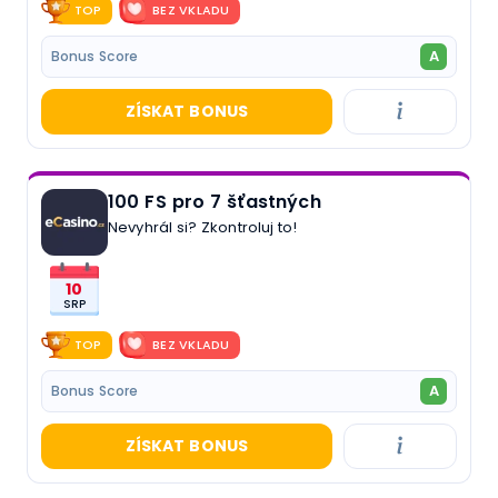
TOP
BEZ VKLADU
A
Bonus Score
ZÍSKAT BONUS
100 FS pro 7 šťastných
Nevyhrál si? Zkontroluj to!
10
SRP
TOP
BEZ VKLADU
A
Bonus Score
ZÍSKAT BONUS