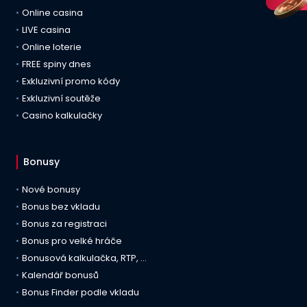
Online casina
LIVE casina
Online loterie
FREE spiny dnes
Exkluzivní promo kódy
Exkluzivní soutěže
Casino kalkulačky
Bonusy
Nové bonusy
Bonus bez vkladu
Bonus za registraci
Bonus pro velké hráče
Bonusová kalkulačka, RTP, …
Kalendář bonusů
Bonus Finder podle vkladu