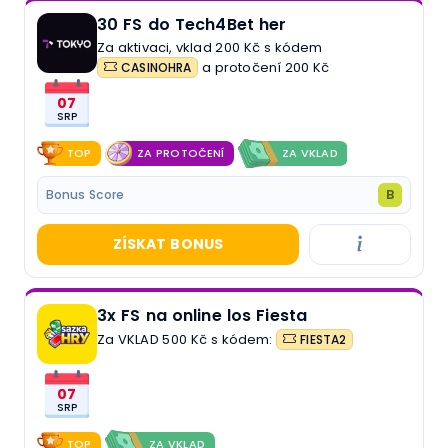
30 FS do Tech4Bet her
Za aktivaci, vklad 200 Kč s kódem
a protočení 200 Kč
CASINOHRA
07
SRP
TOP
ZA PROTOČENÍ
ZA VKLAD
B
Bonus Score
ZÍSKAT BONUS
3x FS na online los Fiesta
za VKLAD 500 Kč s kódem:
FIESTA2
07
SRP
TOP
ZA VKLAD