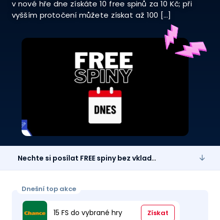
v nové hře dne získáte 10 free spinů za 10 Kč; při
vyšším protočení můžete získat až 100 […]
Nechte si posílat FREE spiny bez vkladu do emailu!
Dnešní top akce
15 FS do vybrané hry
Získat