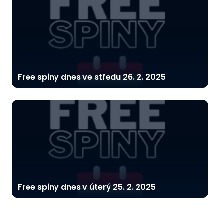
Free spiny dnes ve středu 26. 2. 2025
Free spiny dnes v úterý 25. 2. 2025