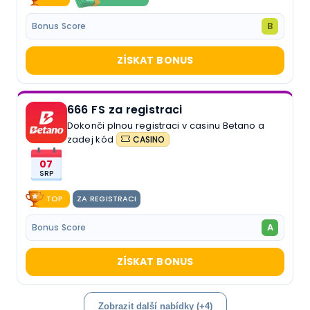
B
Bonus Score
ZÍSKAT BONUS
666 FS za registraci
Dokonči plnou registraci v casinu Betano a
zadej kód
CASINO
07
SRP
TOP
ZA REGISTRACI
A
Bonus Score
ZÍSKAT BONUS
Zobrazit další nabídky (+4)