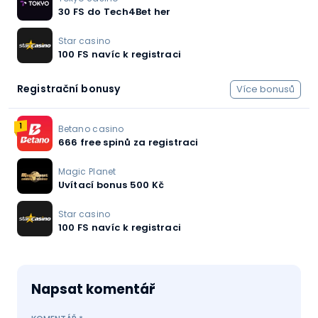
30 FS do Tech4Bet her
Star casino
100 FS navíc k registraci
Registrační bonusy
Více bonusů
1
Betano casino
666 free spinů za registraci
Magic Planet
Uvítací bonus 500 Kč
Star casino
100 FS navíc k registraci
Napsat komentář