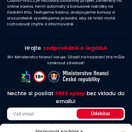
Casino-hra.cz je nezávislý obsahový projekt zaměřený na
online kasina, herní automaty a bonusové nabídky na
českém trhu. Testujeme kasina, analyzujeme bonusy a
srozumitelně vysvětlujeme pravidla, aby se hráči mohli
rozhodovat chytře a informovaně.
Hrajte
zodpovědně a legálně
18+ Ministerstvo financí varuje: Účastí na hazardní hře může
vzniknout závislost!
Nechte si posílat
FREE spiny
bez vkladu do
emailu!
Odesláním souhlasíte se
Zpracování osobních údajů
Spravovat souhlas s