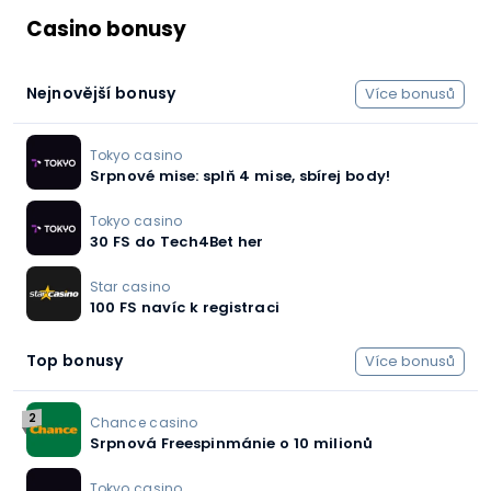
Casino bonusy
Nejnovější bonusy
Více bonusů
Tokyo casino
Srpnové mise: splň 4 mise, sbírej body!
Tokyo casino
30 FS do Tech4Bet her
Star casino
100 FS navíc k registraci
Top bonusy
Více bonusů
2
Chance casino
Srpnová Freespinmánie o 10 milionů
Tokyo casino