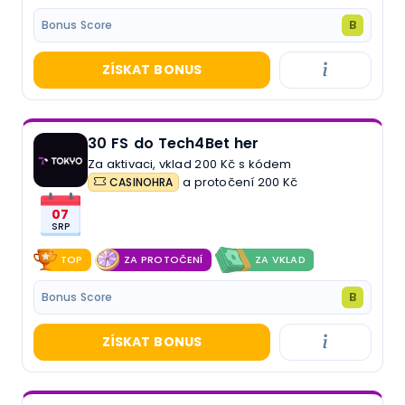
B
Bonus Score
ZÍSKAT BONUS
30 FS do Tech4Bet her
Za aktivaci, vklad 200 Kč s kódem
a protočení 200 Kč
CASINOHRA
07
SRP
TOP
ZA PROTOČENÍ
ZA VKLAD
B
Bonus Score
ZÍSKAT BONUS