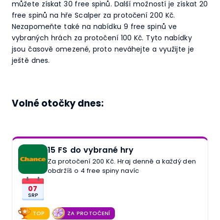
můžete získat 30 free spinů. Další možností je získat 20
free spinů na hře Scalper za protočení 200 Kč.
Nezapomeňte také na nabídku 9 free spinů ve
vybraných hrách za protočení 100 Kč. Tyto nabídky
jsou časově omezené, proto neváhejte a využijte je
ještě dnes.
Volné otočky dnes:
15 FS do vybrané hry
Za protočení 200 Kč. Hraj denně a každý den
obdržíš o 4 free spiny navíc
07
SRP
TOP
ZA PROTOČENÍ