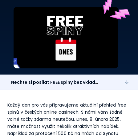
Nechte si posílat FREE spiny bez vkladu do emailu!
Každý den pro vás připravujeme aktuální přehled free
spinů v českých online casinech. S námi vám žádné
volné točky zdarma neutečou. Dnes, 8. února 2025,
máte možnost využít několik atraktivních nabídek.
Například za protočení 500 Kč na hrách od Synotu