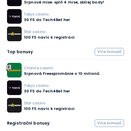
Srpnové mise: splň 4 mise, sbírej body!
Tokyo casino
30 FS do Tech4Bet her
Star casino
100 FS navíc k registraci
Top bonusy
Více bonusů
2
Chance casino
Srpnová Freespinmánie o 10 milionů
Tokyo casino
30 FS do Tech4Bet her
Star casino
100 FS navíc k registraci
Registrační bonusy
Více bonusů