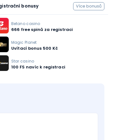
gistrační bonusy
Více bonusů
Betano casino
666 free spinů za registraci
Magic Planet
Uvítací bonus 500 Kč
Star casino
100 FS navíc k registraci