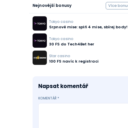
Nejnovější bonusy
Více bonu
Tokyo casino
Srpnové mise: splň 4 mise, sbírej body!
Tokyo casino
30 FS do Tech4Bet her
Star casino
100 FS navíc k registraci
Napsat komentář
KOMENTÁŘ
*