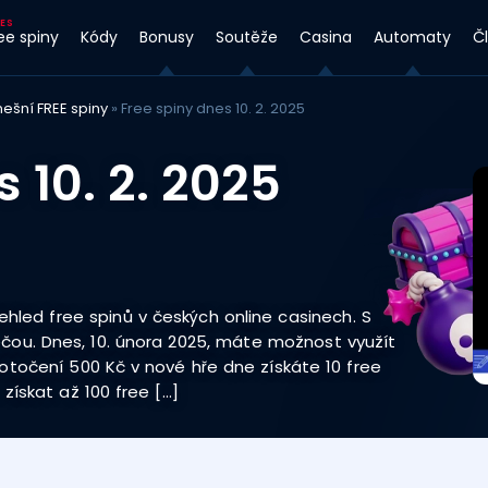
ee spiny
Kódy
Bonusy
Soutěže
Casina
Automaty
Č
ešní FREE spiny
»
Free spiny dnes 10. 2. 2025
 10. 2. 2025
hled free spinů v českých online casinech. S
ou. Dnes, 10. února 2025, máte možnost využít
protočení 500 Kč v nové hře dne získáte 10 free
získat až 100 free […]