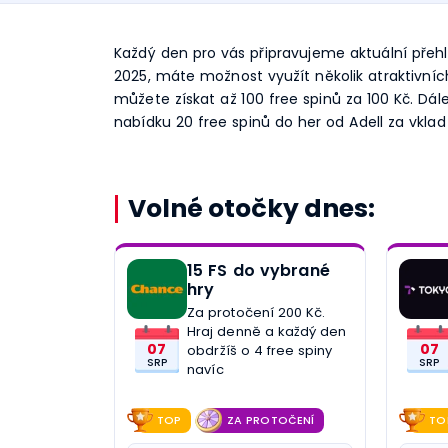
Každý den pro vás připravujeme aktuální přeh
2025, máte možnost využít několik atraktivních
můžete získat až 100 free spinů za 100 Kč. Dál
nabídku 20 free spinů do her od Adell za vkla
Volné otočky dnes:
15 FS do vybrané
hry
Za protočení 200 Kč.
Hraj denně a každý den
07
07
obdržíš o 4 free spiny
SRP
SRP
navíc
TOP
ZA PROTOČENÍ
TO