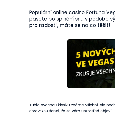
Populární online casino Fortuna Veg
pasete po splnění snu v podobě výh
pro radost“, máte se na co těšit!
Tuhle ovocnou klasiku známe všichni, ale ne
obrovskou šanci, že se vám uprostřed objeví 