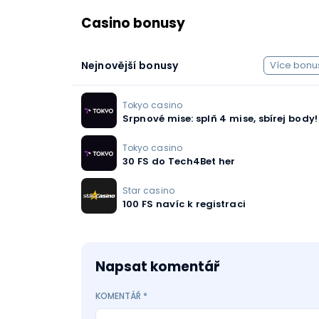
Casino bonusy
Nejnovější bonusy
Více bonu
Tokyo casino
Srpnové mise: splň 4 mise, sbírej body!
Tokyo casino
30 FS do Tech4Bet her
Star casino
100 FS navíc k registraci
Napsat komentář
KOMENTÁŘ
*