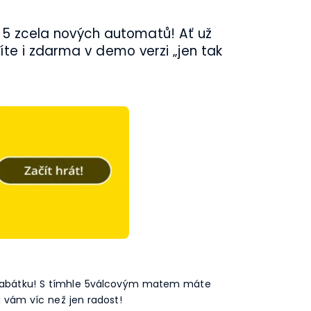
 – 5 zcela nových automatů! Ať už
te i zdarma v demo verzi „jen tak
 kabátku! S tímhle 5válcovým matem máte
 vám víc než jen radost!