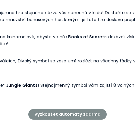
tajemná hra stejného názvu vás nenechá v klidu! Dostaňte se za
kého množství bonusových her, kterými je tato hra doslova prop
ovna knihomolové, abyste ve hře
Books of Secrets
dokázali zís
čte!
válcích, Divoký symbol se zase umí rozlézt na všechny řádky v
se“
Jungle Giants
! Stejnojmenný symbol vám zajistí 8 volných h
Vyzkoušet automaty zdarma