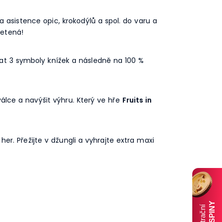
 asistence opic, krokodýlů a spol. do varu a
letená!
kat 3 symboly knížek a následně na 100 %
álce a navýšit výhru. Který ve hře
Fruits in
er. Přežijte v džungli a vyhrajte extra maxi