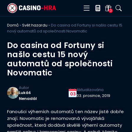
0
Domů
»
Svět hazardu
»
Do casina od Fortuny si našlo cestu 15
nový automatů od společnosti Novomatic
Do casina od Fortuny si
našlo cestu 15 nový
automatů od společnosti
Novomatic
Autor
Aktualizováno
Lukáš
03
03. prosince, 2019
Nenadál
Fanoušci výherních automatů ten název jistě dobře
znají. Novomatic je renomovaná vývojářská
společnost, která dodává skvělé výherní automaty
napříč online i kamennými casiny. A právě těmito